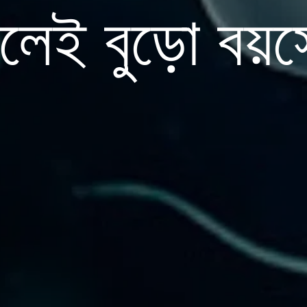
েলেই বুড়ো বয়