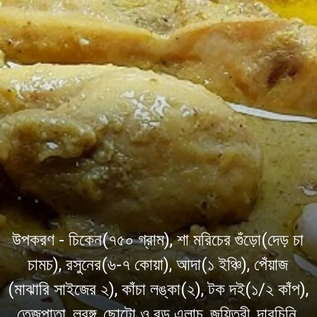
উপকরণ - চিকেন(৭৫০ গ্রাম), শা মরিচের গুঁড়ো(দেড় চা
চামচ), রসুনের(৬-৭ কোয়া), আদা(১ ইঞ্চি), পেঁয়াজ
(মাঝারি সাইজের ২), কাঁচা লঙ্কা(২), টক দই(১/২ কাঁপ),
তেজপাতা, লবঙ্গ, ছোটো ও বড় এলাচ, জয়িত্রী, দারচিনি,