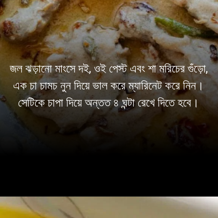
জল ঝড়ানো মাংসে দই, ওই পেস্ট এবং শা মরিচের গুঁড়ো,
এক চা চামচ নুন দিয়ে ভাল করে ম্যারিনেট করে নিন।
সেটিকে চাপা দিয়ে অন্তত ৪ ঘন্টা রেখে দিতে হবে।