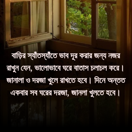
বাড়ির স্যাঁতস্যাঁতে ভাব দূর করার জন্য নজর
রাখুন যেন, ভালোভাবে ঘরে বাতাস চলাচল করে।
জানালা ও দরজা খুলে রাখতে হবে। দিনে অন্তত
একবার সব ঘরের দরজা, জানলা খুলতে হবে।