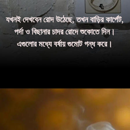
যখনই দেখবেন রোদ উঠেছে, তখন বাড়ির কার্পেট,
পর্দা ও বিছানার চাদর রোদে শুকোতে দিন।
এগুলোর মধ্যে বর্ষায় গুমোট গন্ধ করে।