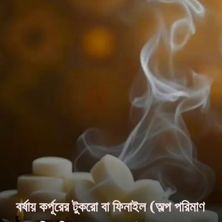
বর্ষায় কর্পূরের টুকরো বা ফিনাইল (অল্প পরিমাণ