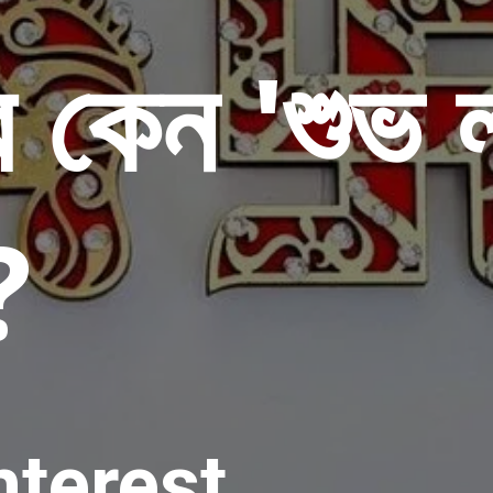
রে কেন 'শুভ 
?
interest