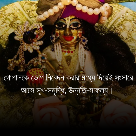
গোপালকে ভোগ নিবেদন করার মধ্যে দিয়েই সংসারে
আসে সুখ-সমৃদ্ধি, উন্নতি-সাফল্য।