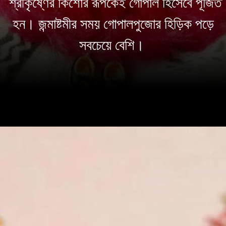
শ্রীকৃষ্ণের কিশোর রূপকেই গোপাল হিসেবে পূজিত
হন। জন্মাষ্টমীর সময় গোপালপুজোর হিড়িক পড়ে
সবচেয়ে বেশি।