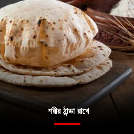
শরীর ঠান্ডা রাখে