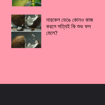
নারকেল ভেঙে কোনও কাজ
করলে সত্যিই কি শুভ ফল
মেলে?