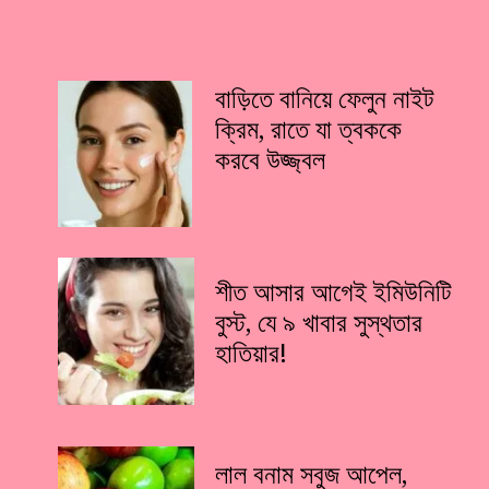
বাড়িতে বানিয়ে ফেলুন নাইট
ক্রিম, রাতে যা ত্বককে
করবে উজ্জ্বল
শীত আসার আগেই ইমিউনিটি
বুস্ট, যে ৯ খাবার সুস্থতার
হাতিয়ার!
লাল বনাম সবুজ আপেল,