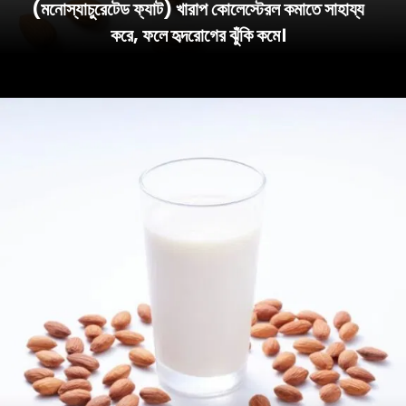
(মনোস্যাচুরেটেড ফ্যাট) খারাপ কোলেস্টেরল কমাতে সাহায্য