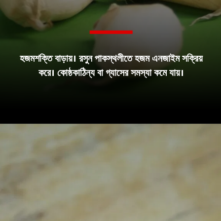
রোজ খালি পেটে রসুন খাওয়ার
হজমশক্তি বাড়ায়। রসুন পাকস্থলীতে হজম এনজাইম সক্রিয়
উপকারিতা কী কী?