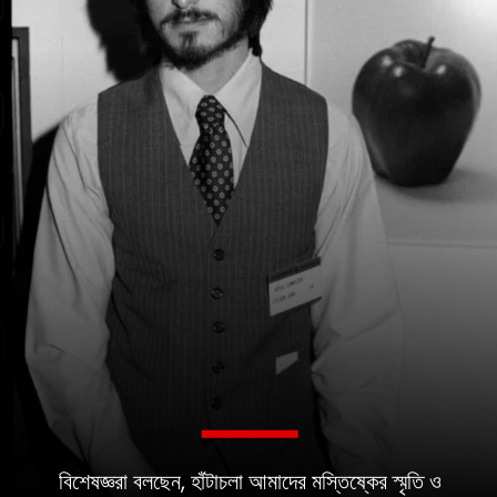
বিশেষজ্ঞরা বলছেন, হাঁটাচলা আমাদের মস্তিষ্কের স্মৃতি ও