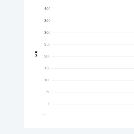
AQI
--