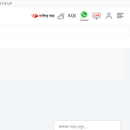
TV9-UP
AQI