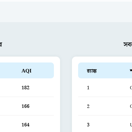
র
সব
AQI
ব়্যাঙ্ক
182
1
166
2
164
3