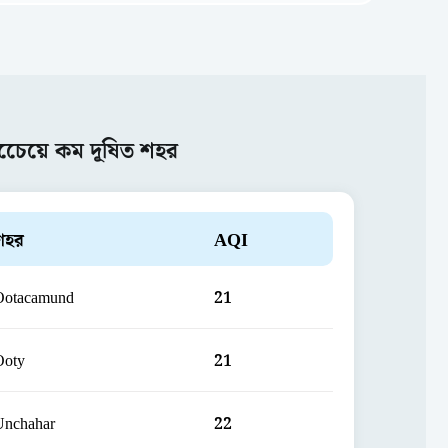
চেেয়ে কম দূষিত শহর
শহর
AQI
Ootacamund
21
Ooty
21
Unchahar
22