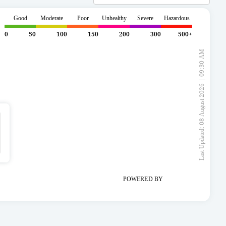
Good
Moderate
Poor
Unhealthy
Severe
Hazardous
0
50
100
150
200
300
500+
Last Updated: 08 August 2026 | 09:30 AM
POWERED BY