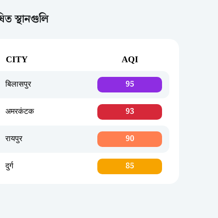
ত স্থানগুলি
CITY
AQI
बिलासपुर
95
अमरकंटक
93
रायपुर
90
दुर्ग
85