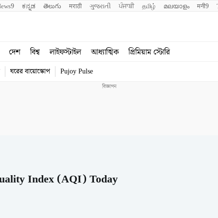
News9
ಕನ್ನಡ
తెలుగు
मराठी
ગુજરાતી
ਪੰਜਾਬੀ
தமிழ்
മലയാളം
मनी9
দেশ
বিশ্ব
লাইফস্টাইল
আধ্যাত্মিক
প্রিমিয়াম স্টোরি
ঘরের বায়োস্কোপ
Pujoy Pulse
uality Index (AQI) Today