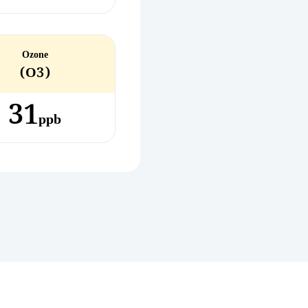
Ozone
(O3)
31
ppb