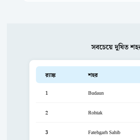
সবচেয়ে দূষিত শহ
ব়্যাঙ্ক
শহর
1
Budaun
2
Rohtak
3
Fatehgarh Sahib