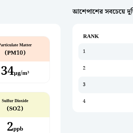
আশেপাশের সবচেয়ে দূষি
RANK
Particulate Matter
1
(PM10)
34
2
µg/m³
3
Sulfur Dioxide
4
(SO2)
2
ppb