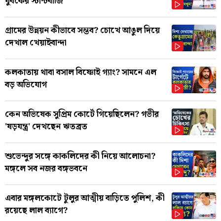
যুবকের স্টান্টবাজি
গ্রামের উন্নয়ন কীভাবে সম্ভব? চোখে আঙুল দিয়ে
দেখাল খেয়াইবান্দা
কলকাতায় থাবা বসাল বিষ্ণোই গ্যাং? সামনে এল
বড় অভিযোগ
কেন অভিষেক সুপ্রিম কোর্টে গিয়েছিলেন? গভীর
'ষড়যন্ত্র' দেখছেন ঋতব্রত
শুভেন্দুর সঙ্গে কাকলিদের কী নিয়ে আলোচনা?
মঙ্গলে সব নজর বঙ্গভবনে
এবার মঙ্গলকোটে টুলুর আত্মীয় বাড়িতে পুলিশ, কী
রয়েছে লাল ব্যাগে?