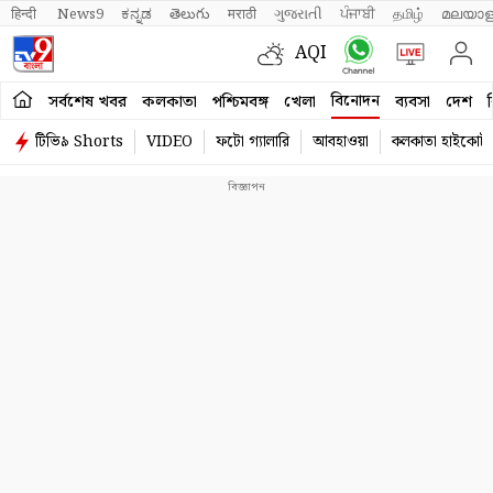
हिन्दी 
News9
ಕನ್ನಡ
తెలుగు
मराठी
ગુજરાતી
ਪੰਜਾਬੀ
தமிழ்
മലയാള
AQI
বিনোদন
সর্বশেষ খবর
কলকাতা
পশ্চিমবঙ্গ
খেলা
ব্যবসা
দেশ
ব
টিভি৯ Shorts
VIDEO
ফটো গ্যালারি
আবহাওয়া
কলকাতা হাইকোর্ট