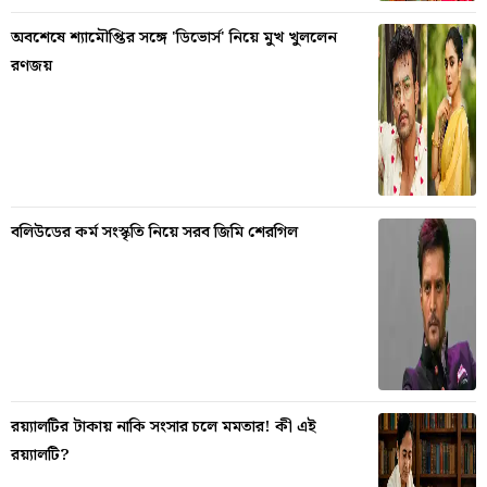
অবশেষে শ্যামৌপ্তির সঙ্গে 'ডিভোর্স' নিয়ে মুখ খুললেন
রণজয়
বলিউডের কর্ম সংস্কৃতি নিয়ে সরব জিমি শেরগিল
রয়্যালটির টাকায় নাকি সংসার চলে মমতার! কী এই
রয়্যালটি?