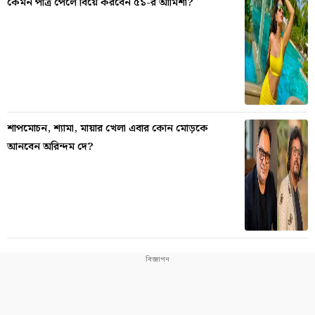
কেমন পাত্র পেলে বিয়ে করবেন ৫১-র আমিশা?
শাপমোচন, শ্যামা, মায়ার খেলা এবার কোন মোড়কে
আনবেন অরিন্দম দে?