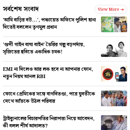
সর্বশেষ সংবাদ
View More
'আমি বাড়ির বউ...', পঞ্চায়েত অফিসে পুলিশ হানা
দিতেই বললেন তৃণমূল প্রধান
'গুপী গাইন বাঘা বাইন' তৈরির গল্প বড়পর্দায়,
সৃজিতের ছবিতে একাধিক চমক!
EMI না দিলেও আর লক হবে না আপনার ফোন,
নতুন নিয়ম আনল RBI
ফোনে প্রেমিকের সঙ্গে বাগবিতণ্ডা, পরে যুবতীকে
দেখে আঁতকে উঠল পরিবার
ট্রাইব্যুনালের বিচারপতির নিরাপত্তা নিয়ে আবেদন,
কী বলল শীর্ষ আদালত?