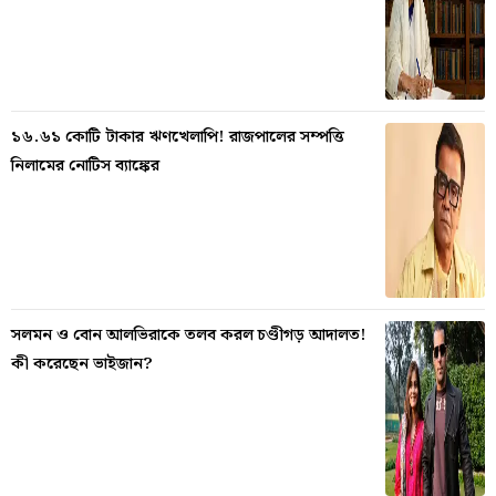
১৬.৬১ কোটি টাকার ঋণখেলাপি! রাজপালের সম্পত্তি
নিলামের নোটিস ব্যাঙ্কের
সলমন ও বোন আলভিরাকে তলব করল চণ্ডীগড় আদালত!
কী করেছেন ভাইজান?