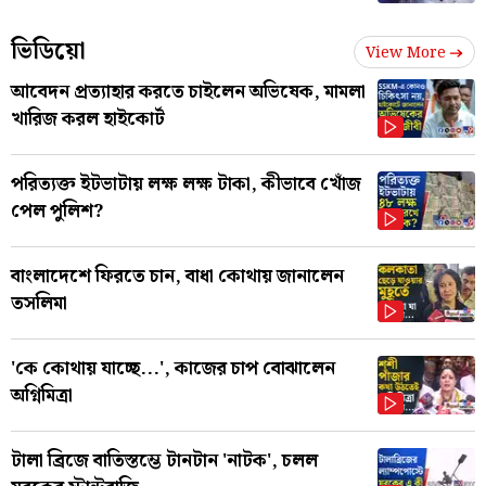
ভিডিয়ো
View More
আবেদন প্রত্যাহার করতে চাইলেন অভিষেক, মামলা
খারিজ করল হাইকোর্ট
পরিত্যক্ত ইটভাটায় লক্ষ লক্ষ টাকা, কীভাবে খোঁজ
পেল পুলিশ?
বাংলাদেশে ফিরতে চান, বাধা কোথায় জানালেন
তসলিমা
'কে কোথায় যাচ্ছে...', কাজের চাপ বোঝালেন
অগ্নিমিত্রা
টালা ব্রিজে বাতিস্তম্ভে টানটান 'নাটক', চলল