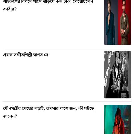
শাহরুখের বিপদে পাশে দাঁড়িয়ে কত টাকা পেয়েছিলেন
রণবীর?
প্রয়াত সঙ্গীতশিল্পী স্বাগত দে
যৌনপল্লীর মেয়ের লড়াই, রূপসার পাশে জন, কী ঘটছে
জানেন?