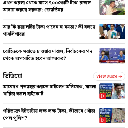
এখন কয়লা থেকে মাসে ৭০০কোটি টাকা রাজস্ব
আদায় করছে সরকার: জ্যোর্তিময়
আর কি রয়্যালটির টাকা পাবেন না মমতা? কী বলছে
পাবলিশাররা
রোহিতকে সরাতে চাওয়ার মাশুল, নির্বাচকের পদ
থেকে অপসারিত হবেন আগরকর?
ভিডিয়ো
View More
আবেদন প্রত্যাহার করতে চাইলেন অভিষেক, মামলা
খারিজ করল হাইকোর্ট
পরিত্যক্ত ইটভাটায় লক্ষ লক্ষ টাকা, কীভাবে খোঁজ
পেল পুলিশ?