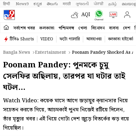
हिन्दी 
News9
ಕನ್ನಡ
తెలుగు
मराठी
ગુજરાતી
ਪੰਜਾਬੀ
தமிழ்
മലയാള
AQI
সর্বশেষ খবর
কলকাতা
পশ্চিমবঙ্গ
খেলা
বিনোদন
ব্যবসা
দেশ
ব
টিভি৯ Shorts
VIDEO
ফটো গ্যালারি
আবহাওয়া
কলকাতা হাইকোর্ট
Bangla News
Entertainment
Poonam Pandey Shocked As A F
Poonam Pandey: পুনমকে চুমু
সেলফির অছিলায়, তারপর যা ঘটার তাই
ঘটল…
Watch Video: কয়েক মাসে আগে জড়ায়ুর ক্য়ানসার নিয়ে
সচেতন করতে গিয়ে, আচমকাই পুনম নিজেই রটিয়ে দিলেন,
তাঁর মৃত্যুর খবর। এই নিয়ে গোটা দেশ জুড়ে বিতর্কের ঝড় বয়ে
গিয়েছিল।