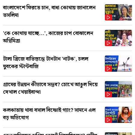
বাংলাদেশে ফিরতে চান, বাধা কোথায় জানালেন
তসলিমা
'কে কোথায় যাচ্ছে...', কাজের চাপ বোঝালেন
অগ্নিমিত্রা
টালা ব্রিজে বাতিস্তম্ভে টানটান 'নাটক', চলল
যুবকের স্টান্টবাজি
গ্রামের উন্নয়ন কীভাবে সম্ভব? চোখে আঙুল দিয়ে
দেখাল খেয়াইবান্দা
কলকাতায় থাবা বসাল বিষ্ণোই গ্যাং? সামনে এল
বড় অভিযোগ