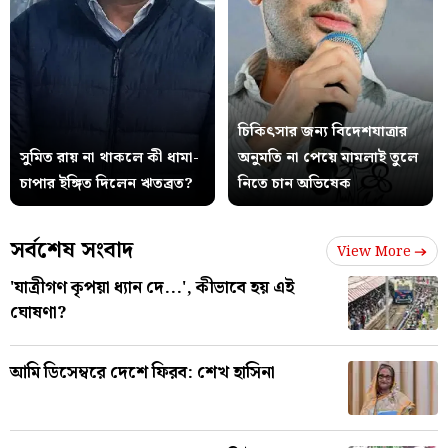
চিকিৎসার জন্য বিদেশযাত্রার
সুমিত রায় না থাকলে কী ধামা-
অনুমতি না পেয়ে মামলাই তুলে
চাপার ইঙ্গিত দিলেন ঋতব্রত?
নিতে চান অভিষেক
সর্বশেষ সংবাদ
View More
'যাত্রীগণ কৃপয়া ধ্যান দে...', কীভাবে হয় এই
ঘোষণা?
আমি ডিসেম্বরে দেশে ফিরব: শেখ হাসিনা