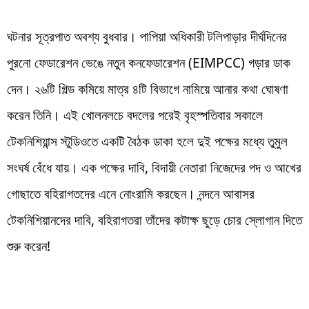
ঘটনার সূত্রপাত অবশ্য বুধবার। পাপিয়া অধিকারী টলিপাড়ার দীর্ঘদিনের
পুরনো ফেডারেশন ভেঙে নতুন কনফেডারেশন (EIMPCC) গড়ার ডাক
দেন। ২৬টি গিল্ড কমিয়ে মাত্র ৪টি বিভাগে নামিয়ে আনার কথা ঘোষণা
করেন তিনি। এই খোলনলচে বদলের পরেই বৃহস্পতিবার সকালে
টেকনিশিয়ান্স স্টুডিওতে একটি বৈঠক ডাকা হলে দুই পক্ষের মধ্যে তুমুল
সংঘর্ষ বেঁধে যায়। এক পক্ষের দাবি, বিদায়ী নেতারা নিজেদের পদ ও আখের
গোছাতে বহিরাগতদের এনে নোংরামি করছেন। নন্দনে আবাসর
টেকনিশিয়ানদের দাবি, বহিরাগতরা তাঁদের কটাক্ষ ছুড়ে চোর স্লোগান দিতে
শুরু করেন!