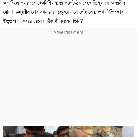
অশান্তির পর নন্দনে টেকনিশিয়ানদের সঙ্গে বৈঠক শেষে বিস্ফোরক রুদ্রনীল
ঘোষ। রুদ্রনীল ঘোষ যখন নন্দন চত্বরে এসে পৌঁছালেন, তখন টলিপাড়ার
উত্তাপ একেবারে চরমে। ঠিক কী বললেন তিনি?