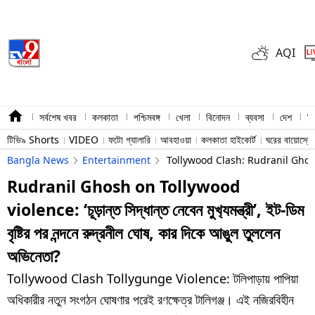
AQI
সর্বশেষ খবর
কলকাতা
পশ্চিমবঙ্গ
খেলা
বিনোদন
ব্যবসা
দেশ
বি
টিভি৯ Shorts
VIDEO
ফটো গ্যালারি
আবহাওয়া
কলকাতা হাইকোর্ট
ঘরের বায়োস্ক
Bangla News
Entertainment
Tollywood Clash: Rudranil Ghosh
Rudranil Ghosh on Tollywood
violence: ‘চূড়ান্ত সিদ্ধান্ত নেবেন মুখ‍্যমন্ত্রী’, ইট-ডিম
বৃষ্টির পর নন্দনে রুদ্রনীল ঘোষ, কার দিকে আঙুল তুললেন
অভিনেতা?
Tollywood Clash Tollygunge Violence: টলিপাড়ায় পাপিয়া
অধিকারীর নতুন সংগঠন ঘোষণার পরেই রণক্ষেত্র টালিগঞ্জ। এই নজিরবিহীন