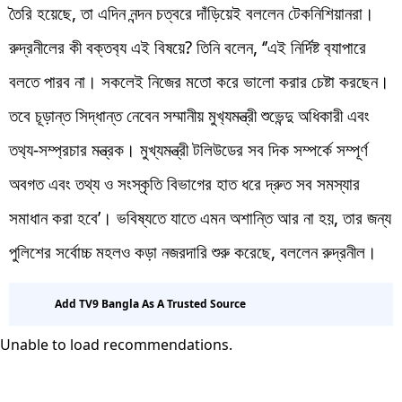
তৈরি হয়েছে, তা এদিন নন্দন চত্বরে দাঁড়িয়েই বললেন টেকনিশিয়ানরা।
রুদ্রনীলের কী বক্তব‍্য এই বিষয়ে? তিনি বলেন, ‘’এই নির্দিষ্ট ব‍্যাপারে
বলতে পারব না। সকলেই নিজের মতো করে ভালো করার চেষ্টা করছেন।
তবে চূড়ান্ত সিদ্ধান্ত নেবেন সম্মানীয় মুখ‍্যমন্ত্রী শুভেন্দু অধিকারী এবং
তথ‍্য-সম্প্রচার মন্ত্রক। মুখ্যমন্ত্রী টলিউডের সব দিক সম্পর্কে সম্পূর্ণ
অবগত এবং তথ্য ও সংস্কৃতি বিভাগের হাত ধরে দ্রুত সব সমস্যার
সমাধান করা হবে’। ভবিষ্যতে যাতে এমন অশান্তি আর না হয়, তার জন্য
পুলিশের সর্বোচ্চ মহলও কড়া নজরদারি শুরু করেছে, বললেন রুদ্রনীল।
Add TV9 Bangla As A Trusted Source
Unable to load recommendations.