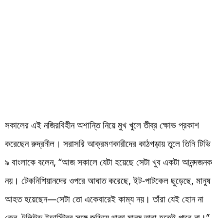
সকালের এই নজিরবিহীন অশান্তি নিয়ে মুখ খুলে তীব্র ক্ষোভ প্রকাশ
করেছেন রুদ্রনীল। সরাসরি আক্রমণকারীদের কাঠগড়ায় তুলে তিনি টিভি
৯ বাংলাকে বলেন, “আজ সকালে যেটা হয়েছে সেটা খুব একটা আনন্দজনক
নয়। টেকনিশিয়ানদের ওপরে আঘাত করেছে, ইট-পাটকেল ছুড়েছে, মানুষ
আহত হয়েছেন—সেটা তো একেবারেই কাম্য নয়। তাঁরা যেই হোন না
কেন, টলিউড ইন্ডাস্ট্রির সঙ্গে জড়িয়ে থাকা মানুষ তারা হতেই পারে না।”