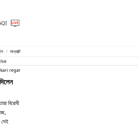
AQI
ইল
আধ্যাত্মিক
প্রিমিয়াম স্টোরি
ulse
kari regarding Subhash Sarobar
দিলেন
ারা বিরোধী
্ছে,
ও সেই