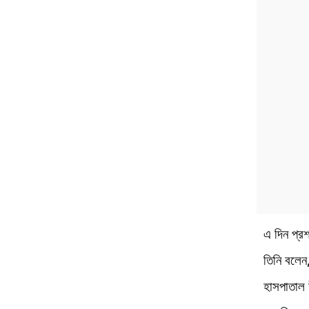
এ দিন প্র
তিনি বলেন
হাসপাতাল 