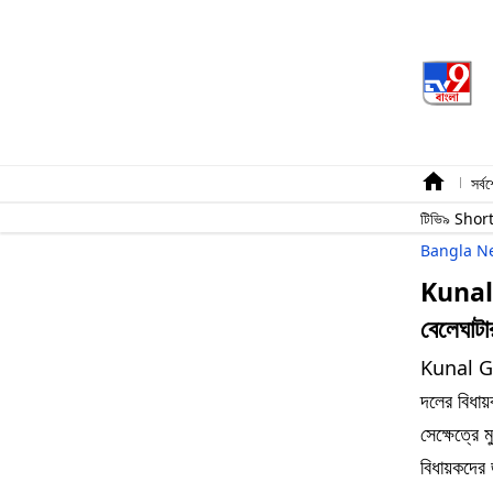
সর্ব
টিভি৯ Shor
Bangla N
Kunal o
বেলেঘাটা
Kunal Ghos
দলের বিধায়
সেক্ষেত্রে 
বিধায়কদের