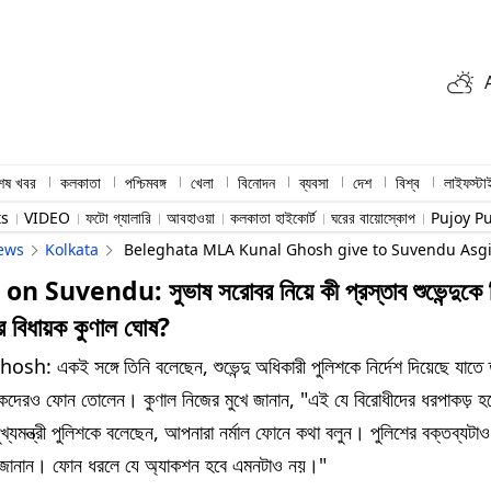
শেষ খবর
কলকাতা
পশ্চিমবঙ্গ
খেলা
বিনোদন
ব্যবসা
দেশ
বিশ্ব
লাইফস্টা
ts
VIDEO
ফটো গ্যালারি
আবহাওয়া
কলকাতা হাইকোর্ট
ঘরের বায়োস্কোপ
Pujoy P
ews
Kolkata
Beleghata MLA Kunal Ghosh give to Suvendu Asgi
n Suvendu: সুভাষ সরোবর নিয়ে কী প্রস্তাব শুভেন্দুকে 
র বিধায়ক কুণাল ঘোষ?
h: একই সঙ্গে তিনি বলেছেন, শুভেন্দু অধিকারী পুলিশকে নির্দেশ দিয়েছে যাতে ত
কদেরও ফোন তোলেন। কুণাল নিজের মুখে জানান, "এই যে বিরোধীদের ধরপাকড় হচ
মুখ্যমন্ত্রী পুলিশকে বলেছেন, আপনারা নর্মাল ফোনে কথা বলুন। পুলিশের বক্তব্যটা
 জানান। ফোন ধরলে যে অ্যাকশন হবে এমনটাও নয়।"