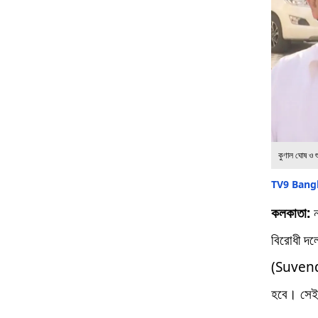
কুণাল ঘোষ ও শু
TV9 Bangl
কলকাতা:
ন
বিরোধী দল
(Suvendu
হবে। সেই 