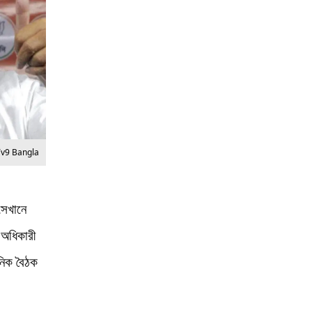
Tv9 Bangla
 সেখানে
 অধিকারী
নিক বৈঠক