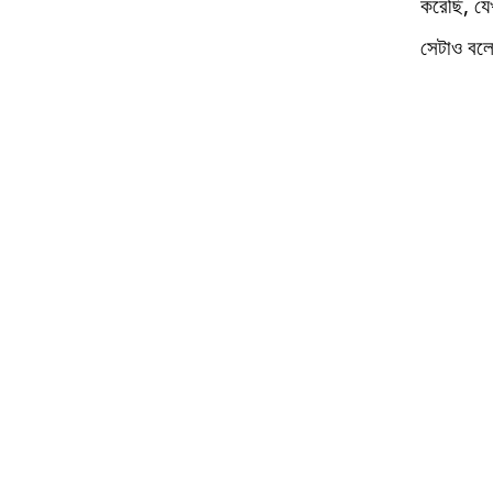
করেছি, যে
সেটাও বল