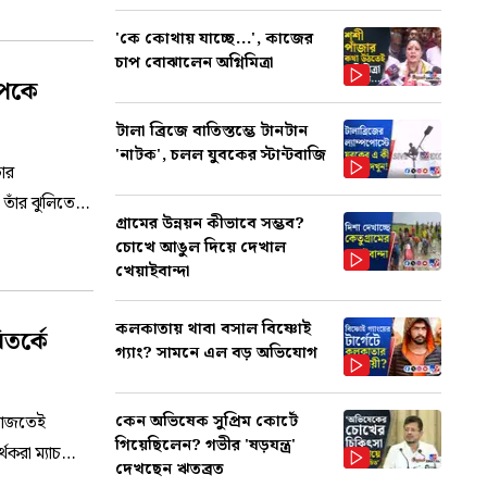
'কে কোথায় যাচ্ছে...', কাজের
চাপ বোঝালেন অগ্নিমিত্রা
টপকে
টালা ব্রিজে বাতিস্তম্ভে টানটান
'নাটক', চলল যুবকের স্টান্টবাজি
টার
তাঁর ঝুলিতে
গ্রামের উন্নয়ন কীভাবে সম্ভব?
র্ডও হারলেন
চোখে আঙুল দিয়ে দেখাল
খেয়াইবান্দা
কলকাতায় থাবা বসাল বিষ্ণোই
তর্কে
গ্যাং? সামনে এল বড় অভিযোগ
কেন অভিষেক সুপ্রিম কোর্টে
 বাজতেই
গিয়েছিলেন? গভীর 'ষড়যন্ত্র'
করা ম্যাচ
দেখছেন ঋতব্রত
ার।