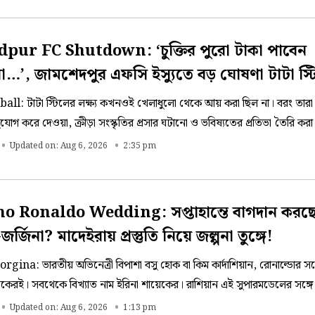
।
pur FC Shutdown: ‘চুক্তির পুরো টাকা পাবেন
া…’, জামশেদপুর এফসি ইস্যুতে বড় ঘোষণা টাটা স্
all: টাটা স্টিলের লক্ষ্য কখনওই খেলাধুলো থেকে আয় করা ছিল না। বরং তারা
যোগ করে দেওয়া, ক্রীড়া সংস্কৃতির প্রসার ঘটানো ও ভবিষ্যতের প্রতিভা তৈরি করা
 ধরে জামশেদপুর এফসি কে চালানো হয়েছে।
Updated on: Aug 6, 2026
2:35 pm
no Ronaldo Wedding: সপ্তাহান্তে বাগদান করছ
র্জিনা? মাদেইরায় প্রস্তুতি নিয়ে জল্পনা তুঙ্গে!
ina: ভারতীয় অভিনেত্রী বিপাশা বসু হোক বা কিম কার্দাশিয়ান, রোনাল্ডোর সঙ্
রই। সবথেকে বিখ্যাত নাম ইরিনা শায়েকের। রাশিয়ান এই সুপারমডেলের সঙ্গে 
ন সিআর সেভেন। তাঁদের বিচ্ছেদের পর ২০১৬ থেকে জর্জিনাই রয়েছেন রোনাল্ডোর
Updated on: Aug 6, 2026
1:13 pm