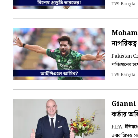
তাই এবার এক ন
TV9 Bangla
Mohamma
নাগরিকত্ব
Pakistan Cri
পাকিস্তানের হ
বাঁ হাতি পেসার
TV9 Bangla
Gianni I
কর্তার অ
FIFA: ইতিমধ্য
এবার গ্রিসও 