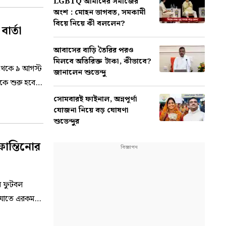
LGBTQ আমাদের সমাজের
অংশ : মোহন ভাগবত, সমকামী
বিয়ে নিয়ে কী বললেন?
ার্তা
আবাসের বাড়ি তৈরির পরও
মিলবে অতিরিক্ত টাকা, কীভাবে?
থেকে ৯ আগস্ট
জানালেন শুভেন্দু
েকে শুরু হবে
সোমবারই ফাইনাল, অন্নপূর্ণা
যোজনা নিয়ে বড় ঘোষণা
শুভেন্দুর
ান্তিনোর
র ফুটবল
ে যাতে এরকম
ের পর এই