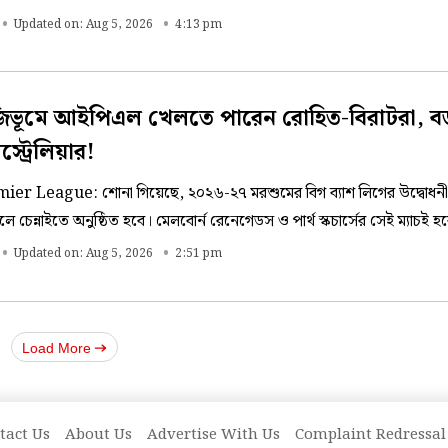
ুলিও একই পথে হাঁটছে বলে জানানো হয়েছে।
Updated on: Aug 5, 2026
4:13 pm
িভূমে আইপিএল খেলতে পারেন রোহিত-বিরাটরা, বড
স্ট্রেলিয়ার!
er League: শোনা গিয়েছে, ২০২৬-২৭ মরশুমের বিগ ব্যাশ লিগের উদ্বোধনী ম
দলে চেন্নাইতে অনুষ্ঠিত হবে। মেলবোর্ন রেনেগেডস ও পার্থ স্কচার্সের সেই ম্যাচই হব
 প্রথম বিবিএল।
Updated on: Aug 5, 2026
2:51 pm
Load More
tact Us
About Us
Advertise With Us
Complaint Redressal