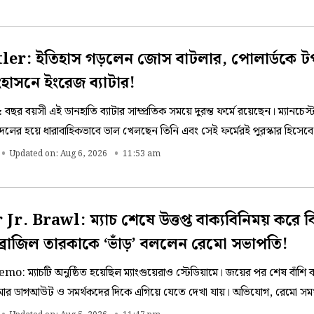
ler: ইতিহাস গড়লেন জোস বাটলার, পোলার্ডকে 
ংহাসনে ইংরেজ ব্যাটার!
ছর বয়সী এই ডানহাতি ব্যাটার সাম্প্রতিক সময়ে দুরন্ত ফর্মে রয়েছেন। ম্যানচেস্
 দলের হয়ে ধারাবাহিকভাবে ভাল খেলছেন তিনি এবং সেই ফর্মেরই পুরস্কার হিসেবে 
কর্ড। চলতি বছরের শুরুতে তিনি ভেঙেছিলেন ক্রিস গেইলের রেকর্ড। এবার পোলা
Updated on: Aug 6, 2026
11:53 am
টারের কাছে।
r. Brawl: ম্যাচ শেষে উত্তপ্ত বাক্যবিনিময় করে বি
ব্রাজিল তারকাকে ‘ভাঁড়’ বললেন রেমো সভাপতি!
o: ম্যাচটি অনুষ্ঠিত হয়েছিল ম্যাংগুয়েরাও স্টেডিয়ামে। জয়ের পর শেষ বাঁশি
োর ডাগআউট ও সমর্থকদের দিকে এগিয়ে যেতে দেখা যায়। অভিযোগ, রেমো সমর্থ
ারকে ক্রমাগত কটূক্তি করে গিয়েছেন। সেই ক্ষোভই ম্যাচ শেষে বার করেন নেইম