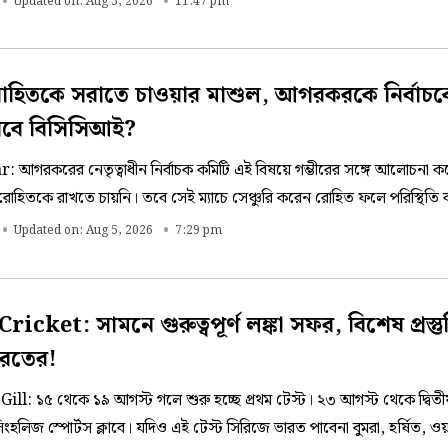
Updated on: Aug 5, 2026
11:47 pm
হিতকে সরাতে চাওয়ার মাশুল, আগরকরকে নির্বাচ
াবে বিসিসিআই?
 আগরকরের নেতৃত্বাধীন নির্বাচক কমিটি এই বিষয়ে গম্ভীরের সঙ্গে আলোচনা ক
োহিতকে রাখতে চায়নি। তবে সেই ম্যাচে সেঞ্চুরি করেন রোহিত ফলে পরিস্থিতি 
ম নির্বাচক ও টিম ম্যানেজমেন্টকে আবার চিন্তায় ফেলে দেয়।
Updated on: Aug 5, 2026
7:29 pm
র্ণ লঙ্কা সফর, বিশেষ প্রস্তুতি শুরু
ারতের!
: ১৫ থেকে ১৯ আগস্ট গলে শুরু হচ্ছে প্রথম টেস্ট। ২৩ আগস্ট থেকে দ্বিতীয়
িংহলিজ স্পোর্টস ক্লাবে। যদিও এই টেস্ট সিরিজে ভারত পাবেনা বুমরা, হর্ষিত, 