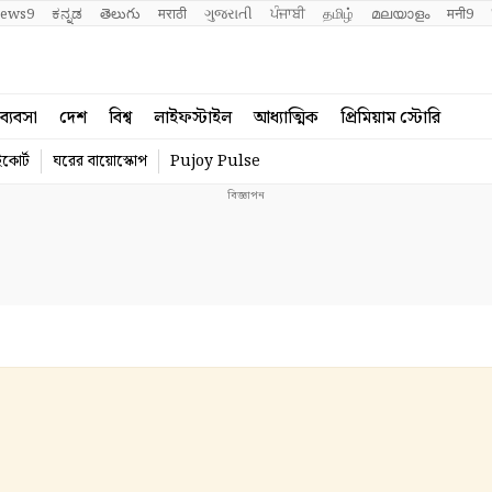
ews9
ಕನ್ನಡ
తెలుగు
मराठी
ગુજરાતી
ਪੰਜਾਬੀ
தமிழ்
മലയാളം
मनी9
ব্যবসা
দেশ
বিশ্ব
লাইফস্টাইল
আধ্যাত্মিক
প্রিমিয়াম স্টোরি
কোর্ট
ঘরের বায়োস্কোপ
Pujoy Pulse