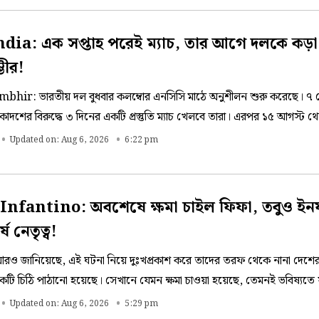
ia: এক সপ্তাহ পরেই ম্যাচ, তার আগে দলকে কড়া ব
ভীর!
ir: ভারতীয় দল বুধবার কলম্বোর এনসিসি মাঠে অনুশীলন শুরু করেছে। ৭ 
্কা একাদশের বিরুদ্ধে ৩ দিনের একটি প্রস্তুতি ম্যাচ খেলবে তারা। এরপর ১৫ আগস্ট থ
্বিতীয় টেস্টটি শুরু হবে ২৩ আগস্ট, যা চলবে ২৭ আগস্ট পর্যন্ত কলম্বোতে।
Updated on: Aug 6, 2026
6:22 pm
nfantino: অবশেষে ক্ষমা চাইল ফিফা, তবুও ইনফ
ষ নেতৃত্ব!
রও জানিয়েছে, এই ঘটনা নিয়ে দুঃখপ্রকাশ করে তাদের তরফ থেকে নানা দেশে
একটি চিঠি পাঠানো হয়েছে। সেখানে যেমন ক্ষমা চাওয়া হয়েছে, তেমনই ভবিষ্যত
ই প্রতিশ্রুতিও দিয়েছে ফিফা। মরোক্কোর রাজধানী রাবাতে অনুষ্ঠিত একটি বৈঠক
Updated on: Aug 6, 2026
5:29 pm