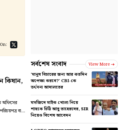
 On:
সর্বশেষ সংবাদ
View More
'মানুষ বিচারের জন্য আর কতদিন
ন কিষান,
অপেক্ষা করবে?' CBI-কে
ভর্ৎসনা আদালতের
ত অফিসের
মসজিদে মাইক খোলা নিয়ে
শাহকে চিঠি আবু তাহেরদের, SIR
পরিচয়পত্র বা
নিয়েও বিশেষ আবেদন
 ভারতের বয়ে