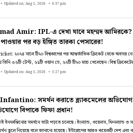
তুন লড়াইয়ের সামনে গিল অ্যান্ড কোং।
Updated on: Aug 5, 2026
6:37 pm
d Amir: IPL-এ দেখা যাবে মহম্মদ আমিরকে? ব্
 পাওয়ার পর বড় ইঙ্গিত তারকা পেসারের!
cket: ২০২৪ সালে টি২০ বিশ্বকাপের পর আন্তর্জাতিক ক্রিকেট থেকে অবসর ন
য়ে তিনি ৩৬টি টেস্ট, ৬১টি ওয়ান ডে, ৬২টি টি২০ ম্যাচ খেলেছেন। বিশ্ব ক্রিকেট
 হিসেবে আজও তিনি ফ্র্যাঞ্চাইজি ক্রিকেটে খুব জনপ্রিয়।
Updated on: Aug 5, 2026
5:27 pm
nfantino: সমর্থন করাতে ব্ল্যাকমেলের অভিযোগ,
ভিযোগে বিপাকে ফিফা প্রধান!
েই ইনফান্তিনোর সমর্থনে ভাটা পড়তে চলেছে। ইংল্যান্ড, ওয়েলস, ফিনল্যান্ড ও সা
সমর্থন তুলে নিয়েছে বলে জানানো হয়েছে। ইউরোপের আরও কয়েকটি দেশ এবং