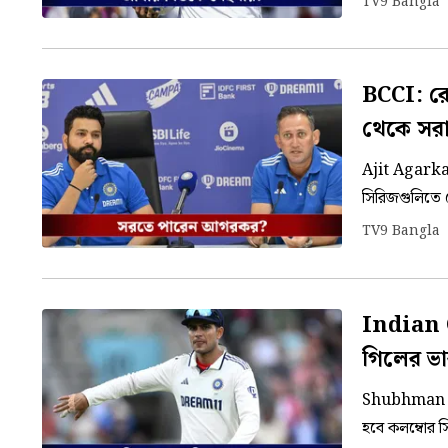
TV9 Bangla
BCCI: রো
থেকে সর
Ajit Agarkar:
সিরিজগুলিতে র
ইনিংসের পর টি
TV9 Bangla
Indian Cricket: সামনে গুরুত্বপূ
গিলের ভ
Shubhman Gill
হবে কলম্বোর স