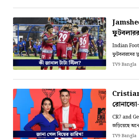
ঘোষণা করা হয়
Jamshed
ফুটবলারর
Indian Footb
ফুটবলারদের সু
নিয়েই এত বছর
TV9 Bangla
Cristia
রোনাল্ডো-জ
CR7 and Georg
জড়িয়েছে অনেকে
সম্পর্কে ছিলে
TV9 Bangla