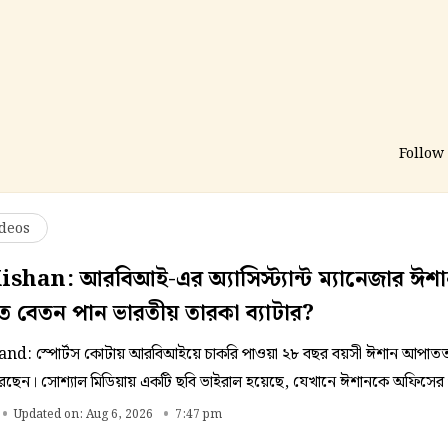
Follow
deos
shan: আরবিআই-এর অ্যাসিস্ট্যান্ট ম্যানেজার ঈশা
 বেতন পান ভারতীয় তারকা ব্যাটার?
nd: স্পোর্টস কোটায় আরবিআইয়ে চাকরি পাওয়া ২৮ বছর বয়সী ঈশান আপাত
করছেন। সোশ্যাল মিডিয়ায় একটি ছবি ভাইরাল হয়েছে, যেখানে ঈশানকে অফিসের 
রে কাজ করতে দেখা গিয়েছে। ২০২১ সালে আন্তর্জাতিক ক্রিকেটে অভিষেক হওয়া
Updated on: Aug 6, 2026
7:47 pm
ই খেলেছেন।