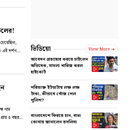
টিলের!
 চেয়েছিল,
ভিডিয়ো
View More
। এই দর্শন
আবেদন প্রত্যাহার করতে চাইলেন
অভিষেক, মামলা খারিজ করল
হাইকোর্ট
েন
পরিত্যক্ত ইটভাটায় লক্ষ লক্ষ
টাকা, কীভাবে খোঁজ পেল
পুলিশ?
গে নাম
বাংলাদেশে ফিরতে চান, বাধা
প্রায় ৫ বছর
কোথায় জানালেন তসলিমা
 সঙ্গে।