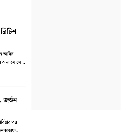
রিটিশ
েন আমির।
ের অন্যতম সেরা
 জর্ডন
র্বিয়ার পর
 কনকাকাফ