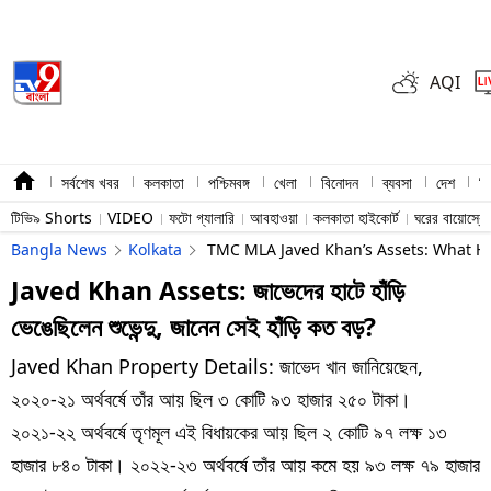
AQI
সর্বশেষ খবর
কলকাতা
পশ্চিমবঙ্গ
খেলা
বিনোদন
ব্যবসা
দেশ
বি
টিভি৯ Shorts
VIDEO
ফটো গ্যালারি
আবহাওয়া
কলকাতা হাইকোর্ট
ঘরের বায়োস্ক
Bangla News
Kolkata
TMC MLA Javed Khan’s Assets: What His 
Javed Khan Assets: জাভেদের হাটে হাঁড়ি
ভেঙেছিলেন শুভেন্দু, জানেন সেই হাঁড়ি কত বড়?
Javed Khan Property Details: জাভেদ খান জানিয়েছেন,
২০২০-২১ অর্থবর্ষে তাঁর আয় ছিল ৩ কোটি ৯৩ হাজার ২৫০ টাকা।
২০২১-২২ অর্থবর্ষে তৃণমূল এই বিধায়কের আয় ছিল ২ কোটি ৯৭ লক্ষ ১৩
হাজার ৮৪০ টাকা। ২০২২-২৩ অর্থবর্ষে তাঁর আয় কমে হয় ৯৩ লক্ষ ৭৯ হাজার