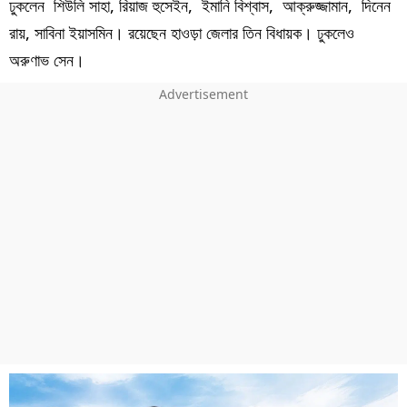
ঢুকলেন শিউলি সাহা, রিয়াজ হুসেইন, ইমানি বিশ্বাস, আক্রুজ্জামান, দিনেন
রায়, সাবিনা ইয়াসমিন। রয়েছেন হাওড়া জেলার তিন বিধায়ক। ঢুকলেও
অরুণাভ সেন।