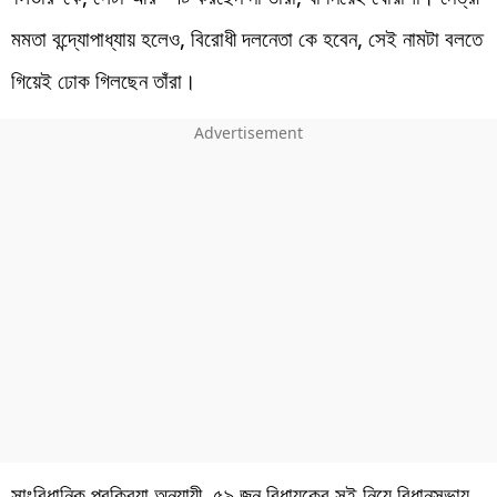
মমতা বন্দ্যোপাধ্যায় হলেও, বিরোধী দলনেতা কে হবেন, সেই নামটা বলতে
গিয়েই ঢোক গিলছেন তাঁরা।
সাংবিধানিক প্রক্রিয়া অনুযায়ী, ৫৯ জন বিধায়কের সই নিয়ে বিধানসভায়