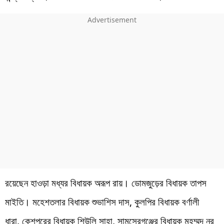
রয়েছেন হাওড়া মধ্যর বিধায়ক অরূপ রায়। ডোমজুড়ের বিধায়ক তাপস
মাইতি। মহেশতলার বিধায়ক শুভাশিস দাস, কুলপির বিধায়ক বর্ণালী
ধারা, কেশপুরের বিধায়ক শিউলি সাহা, সামসেরগঞ্জের বিধায়ক মহম্মদ নূর