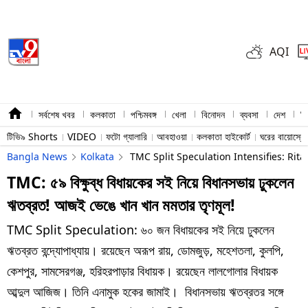
AQI
সর্বশেষ খবর
কলকাতা
পশ্চিমবঙ্গ
খেলা
বিনোদন
ব্যবসা
দেশ
বি
টিভি৯ Shorts
VIDEO
ফটো গ্যালারি
আবহাওয়া
কলকাতা হাইকোর্ট
ঘরের বায়োস্ক
Bangla News
Kolkata
TMC Split Speculation Intensifies: Rit
TMC: ৫৯ বিক্ষুব্ধ বিধায়কের সই নিয়ে বিধানসভায় ঢুকলেন
ঋতব্রত! আজই ভেঙে খান খান মমতার তৃণমূল!
TMC Split Speculation: ৬০ জন বিধায়কের সই নিয়ে ঢুকলেন
ঋতব্রত বন্দ্যোপাধ্যায়। রয়েছেন অরূপ রায়, ডোমজুড়, মহেশতলা, কুলপি,
কেশপুর, সামসেরগঞ্জ, হরিহরপাড়ার বিধায়ক। রয়েছেন লালগোলার বিধায়ক
আব্দুল আজিজ। তিনি এনামুক হকের জামাই। বিধানসভায় ঋতব্রতর সঙ্গে