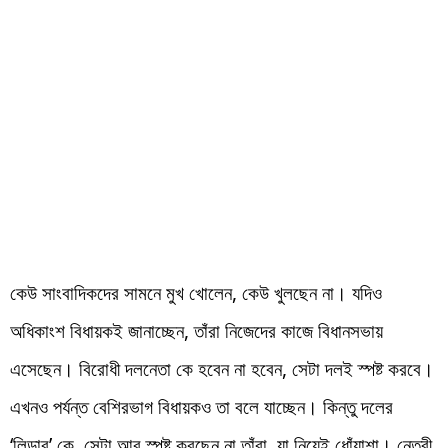
কেউ সাংবাদিকদের সামনে মুখ খোলেন, কেউ খুলছেন না। যদিও
অধিকাংশ বিধায়কই জানাচ্ছেন, তাঁরা নিজেদের কাজে বিধানসভায়
এসেছেন। বিরোধী দলনেতা কে হবেন না হবেন, সেটা দলই স্পষ্ট করবে।
এখনও পর্যন্ত বেশিরভাগ বিধায়কও তা বলে যাচ্ছেন। কিন্তু দলের
‘লিডার’ কে, সেটা আর স্পষ্ট করছেন না তাঁরা, যা নিয়েই ধোঁয়াশা। নেত্রী