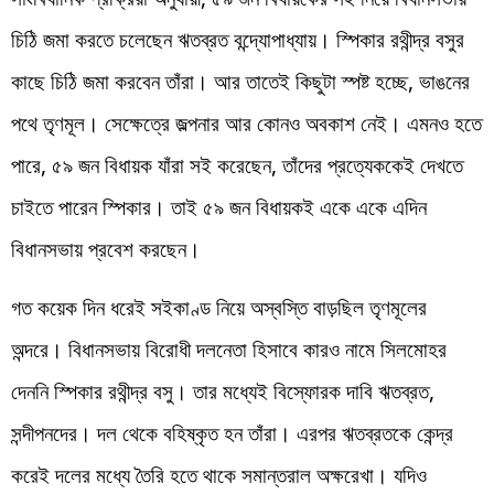
চিঠি জমা করতে চলেছেন ঋতব্রত বন্দ্যোপাধ্যায়। স্পিকার রথীন্দ্র বসুর
কাছে চিঠি জমা করবেন তাঁরা। আর তাতেই কিছুটা স্পষ্ট হচ্ছে, ভাঙনের
পথে তৃণমূল। সেক্ষেত্রে জল্পনার আর কোনও অবকাশ নেই। এমনও হতে
পারে, ৫৯ জন বিধায়ক যাঁরা সই করেছেন, তাঁদের প্রত্যেককেই দেখতে
চাইতে পারেন স্পিকার। তাই ৫৯ জন বিধায়কই একে একে এদিন
বিধানসভায় প্রবেশ করছেন।
গত কয়েক দিন ধরেই সইকাণ্ড নিয়ে অস্বস্তি বাড়ছিল তৃণমূলের
অন্দরে। বিধানসভায় বিরোধী দলনেতা হিসাবে কারও নামে সিলমোহর
দেননি স্পিকার রথীন্দ্র বসু। তার মধ্যেই বিস্ফোরক দাবি ঋতব্রত,
সন্দীপনদের। দল থেকে বহিষ্কৃত হন তাঁরা। এরপর ঋতব্রতকে কেন্দ্র
করেই দলের মধ্যে তৈরি হতে থাকে সমান্তরাল অক্ষরেখা। যদিও