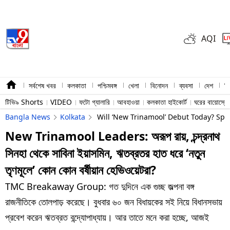
AQI
সর্বশেষ খবর
কলকাতা
পশ্চিমবঙ্গ
খেলা
বিনোদন
ব্যবসা
দেশ
বি
টিভি৯ Shorts
VIDEO
ফটো গ্যালারি
আবহাওয়া
কলকাতা হাইকোর্ট
ঘরের বায়োস্ক
Bangla News
Kolkata
Will ‘New Trinamool’ Debut Today? Spe
New Trinamool Leaders: অরূপ রায়, চন্দ্রনাথ
সিনহা থেকে সাবিনা ইয়াসমিন, ঋতব্রতর হাত ধরে ‘নতুন
তৃণমূলে’ কোন কোন বর্ষীয়ান হেভিওয়েটরা?
TMC Breakaway Group: গত দুদিনে এক গুচ্ছ জল্পনা বঙ্গ
রাজনীতিকে তোলপাড় করেছে। বুধবার ৬০ জন বিধায়কের সই নিয়ে বিধানসভায়
প্রবেশ করেন ঋতব্রত বন্দ্যোপাধ্যায়। আর তাতে মনে করা হচ্ছে, আজই