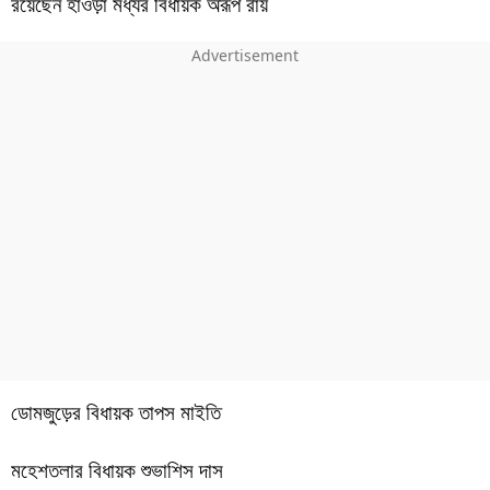
রয়েছেন হাওড়া মধ্যর বিধায়ক অরূপ রায়
ডোমজুড়ের বিধায়ক তাপস মাইতি
মহেশতলার বিধায়ক শুভাশিস দাস