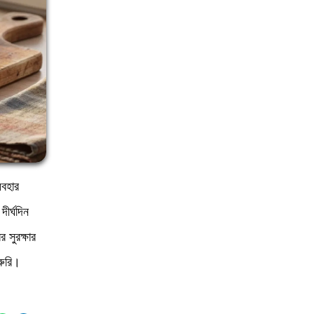
যবহার
ীর্ঘদিন
 সুরক্ষার
রুরি।