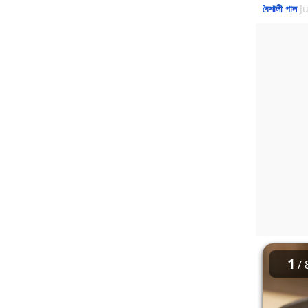
বৈশালী পাল
J
1
/ 