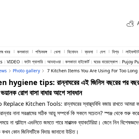
শেষ খবর
কলকাতা
পশ্চিমবঙ্গ
খেলা
বিনোদন
ব্যবসা
দেশ
বিশ্ব
লাইফস্টা
ts
VIDEO
ফটো গ্যালারি
আবহাওয়া
কলকাতা হাইকোর্ট
ঘরের বায়োস্কোপ
Pujoy P
ews
Photo gallery
7 Kitchen Items You Are Using For Too Lon
 hygiene tips: রান্নাঘরের এই জিনিস বছরের পর বছর 
ভয়ানক রোগ বাসা বাধার আগে সাবধান
eplace Kitchen Tools: রান্নাঘরের স্বাস্থ্যবিধি বজায় রাখতে আমরা ক
 রান্নার নানা সরঞ্জামের সঠিক আয়ু সম্পর্কে কি সকলে সচেতন? স্পঞ্জ থেকে শুরু কর
সময়ে না পাল্টালে এগুলিতে জমতে পারে মারাত্মক ব্যাকটেরিয়া। জেনে নিন বিশেষজ্ঞদ
িক কখন কোন জিনিসটিকে বিদায় জানানো উচিত।