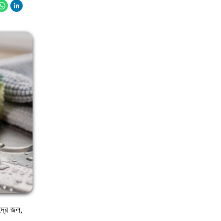
িদ্রে জল,