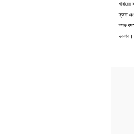
খাবারের
দ্রুত এগ
স্পঞ্জ ব
দরকার।