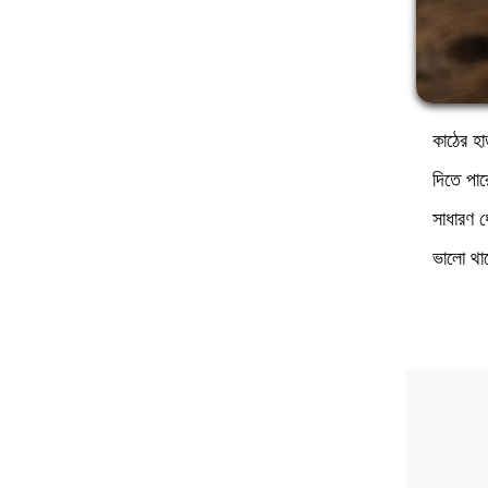
কাঠের হা
দিতে পা
সাধারণ 
ভালো থা