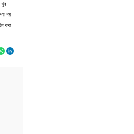
 খুব
হ পর পর
তন করা