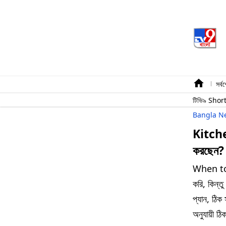
সর্ব
টিভি৯ Shor
Bangla N
Kitchen
করছেন? 
When to R
করি, কিন্তু
প্যান, ঠিক 
অনুযায়ী ঠ