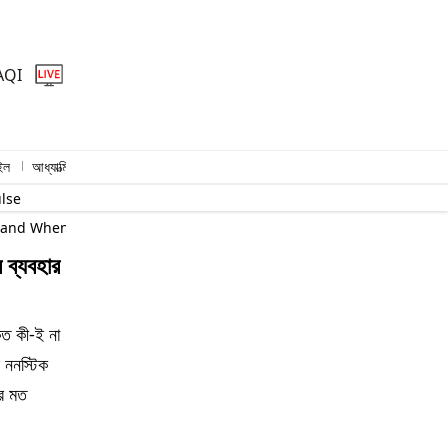
AQI
ইল
আধ্যাত্মিক
প্রিমিয়াম স্টোরি
ulse
g and When to Replace Them
ব্যবহার
ত কী-ই না
ে ননস্টিক
ের মত