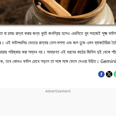
তা বা চামচ রান্না করার জন্য খুবই জনপ্রিয় হলেও এগুলিতে খুব সহজেই সূক্ষ্ম ফাট
রে। এই ফাটলগুলির ভেতরে রান্নার তেল-মশলা এবং জল ঢুকে এমন ব্যাকটেরিয়া তৈর
ধোয়ায় পরিষ্কার করা সম্ভব নয়। সাধারণত এই ধরনের কাঠের জিনিস দুই থেকে পাঁ
কে, তবে কোনও ফাটল চোখে পড়লে তা সঙ্গে সঙ্গে ফেলে দেওয়া উচিত। Gemin