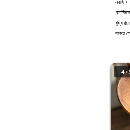
সবজি বা
প্লাস্টি
বুদ্ধিমান
থাকায় স
4
/ 