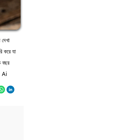
ল দেখা
ি করে যা
চ বছর
i Ai