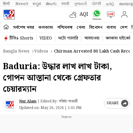
हिन्दी 
News9
ಕನ್ನಡ
తెలుగు
मराठी
ગુજરાતી
ਪੰਜਾਬੀ
தமிழ்
മലയാള
AQI
সর্বশেষ খবর
কলকাতা
পশ্চিমবঙ্গ
খেলা
বিনোদন
ব্যবসা
দেশ
ব
টিভি৯ Shorts
VIDEO
ফটো গ্যালারি
আবহাওয়া
কলকাতা হাইকোর্ট
Bangla News
Videos
Chirman Arrested 80 Lakh Cash Reco
Baduria: উদ্ধার লাখ লাখ টাকা,
গোপন আস্তানা থেকে গ্রেফতার
চেয়ারম্যান
Nur Alam
|
Edited By: তন্নিষ্ঠা ভাণ্ডারী
SHARE
Updated on:
May 26, 2026 | 5:01 PM