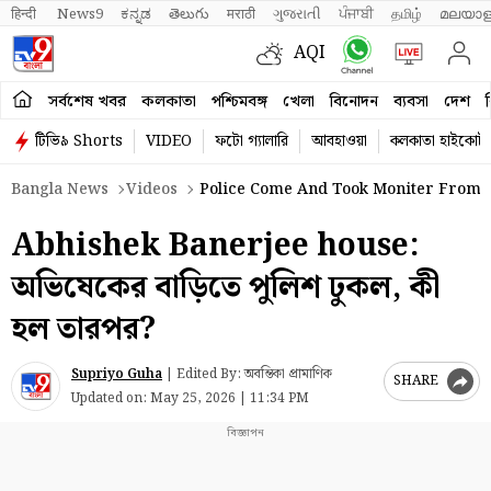
हिन्दी 
News9
ಕನ್ನಡ
తెలుగు
मराठी
ગુજરાતી
ਪੰਜਾਬੀ
தமிழ்
മലയാള
AQI
সর্বশেষ খবর
কলকাতা
পশ্চিমবঙ্গ
খেলা
বিনোদন
ব্যবসা
দেশ
ব
টিভি৯ Shorts
VIDEO
ফটো গ্যালারি
আবহাওয়া
কলকাতা হাইকোর্ট
Bangla News
Videos
Police Come And Took Moniter From A
Abhishek Banerjee house:
অভিষেকের বাড়িতে পুলিশ ঢুকল, কী
হল তারপর?
Supriyo Guha
|
Edited By: অবন্তিকা প্রামাণিক
SHARE
Updated on:
May 25, 2026 | 11:34 PM