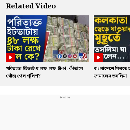
Related Video
পরিত্যক্ত ইটভাটায় লক্ষ লক্ষ টাকা, কীভাবে
বাংলাদেশে ফিরতে চ
খোঁজ পেল পুলিশ?
জানালেন তসলিমা