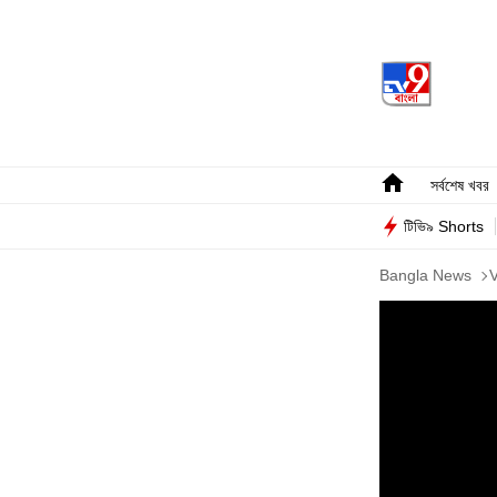
সর্বশেষ খবর
টিভি৯ Shorts
Bangla News