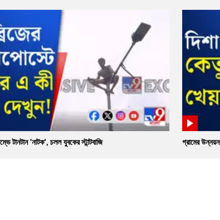
ম্ভে টানটান 'নাটক', চলল যুবকের স্টান্টবাজি
গ্রামের উন্নয়