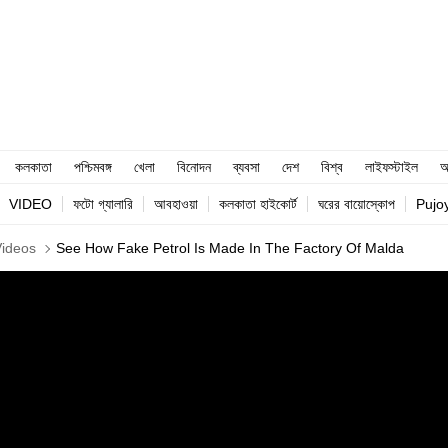
কলকাতা
পশ্চিমবঙ্গ
খেলা
বিনোদন
ব্যবসা
দেশ
বিশ্ব
লাইফস্টাইল
আ
VIDEO
ফটো গ্যালারি
আবহাওয়া
কলকাতা হাইকোর্ট
ঘরের বায়োস্কোপ
Pujo
Videos
See How Fake Petrol Is Made In The Factory Of Malda