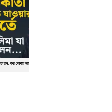
তে চান, বাধা কোথায় জানালেন তসলিমা
'কে কোথায় 