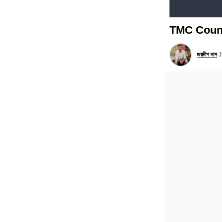
TMC Councill
জয়দীপ দাস
J