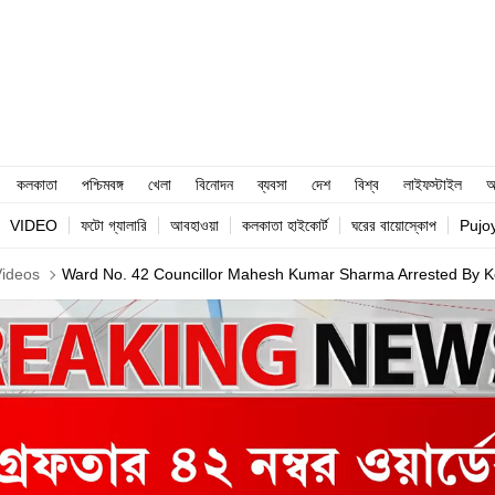
কলকাতা
পশ্চিমবঙ্গ
খেলা
বিনোদন
ব্যবসা
দেশ
বিশ্ব
লাইফস্টাইল
আ
VIDEO
ফটো গ্যালারি
আবহাওয়া
কলকাতা হাইকোর্ট
ঘরের বায়োস্কোপ
Pujo
Videos
Ward No. 42 Councillor Mahesh Kumar Sharma Arrested By Ko