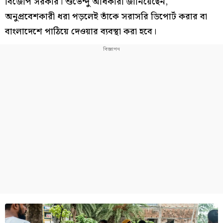
বিজেপি সরকার। শুভেন্দু অধিকারী জানিয়েছেন,
অনুপ্রবেশকারী ধরা পড়লেই তাঁকে সরাসরি ডিপোর্ট করার বা
বাংলাদেশে পাঠিয়ে দেওয়ার ব্যবস্থা করা হবে।