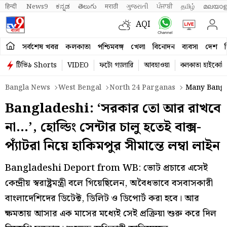
हिन्दी 
News9
ಕನ್ನಡ
తెలుగు
मराठी
ગુજરાતી
ਪੰਜਾਬੀ
தமிழ்
മലയാള
AQI
সর্বশেষ খবর
কলকাতা
পশ্চিমবঙ্গ
খেলা
বিনোদন
ব্যবসা
দেশ
ব
টিভি৯ Shorts
VIDEO
ফটো গ্যালারি
আবহাওয়া
কলকাতা হাইকোর্ট
Bangla News
West Bengal
North 24 Parganas
Many Bangla
Bangladeshi: ‘সরকার তো আর রাখবে
না…’, হোল্ডিং সেন্টার চালু হতেই বাক্স-
প্যাঁটরা নিয়ে হাকিমপুর সীমান্তে লম্বা লাইন
Bangladeshi Deport from WB: ভোট প্রচারে এসেই
কেন্দ্রীয় স্বরাষ্ট্রমন্ত্রী বলে গিয়েছিলেন, অবৈধভাবে বসবাসকারী
বাংলাদেশিদের ডিটেক্ট, ডিলিট ও ডিপোর্ট করা হবে। আর
ক্ষমতায় আসার এক মাসের মধ্যেই সেই প্রক্রিয়া শুরু করে দিল