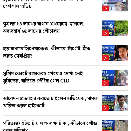
স্পেশাল অডিট
স্কুলের ১৪ লাখের বাগান 'খেয়েছে' ছাগলে,
অব্যবহার্য ২৫ লাখের শৌচালয়
হার মানাবে সিনেমাকেও, কীভাবে 'টার্গেট' ঠিক
করত দেবপ্রিয়?
সুপ্রিম কোর্টে রক্ষাকবচ পেয়েও দেখা নেই
সুমিতের, বাড়িতে পৌঁছে গেল CID
আবেদন প্রত্যাহার করতে চাইলেন অভিষেক, মামলা
খারিজ করল হাইকোর্ট
পরিত্যক্ত ইটভাটায় লক্ষ লক্ষ টাকা, কীভাবে খোঁজ
পেল পুলিশ?