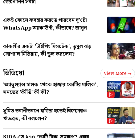
জেনে নিন সবটা
একই ফোনে ব্যবহার করতে পারবেন দু'টো
WhatsApp অ্যাকাউন্ট, কীভাবে? জানুন
কাকলীর একটা 'টাইপিং মিসটেক', তুমুল ঝড়
সোশ্যাল মিডিয়ায়, কী ভুল করলেন?
ভিডিয়ো
View More
'অ্যাম্বুল্যান্স চালক থেকে হাজার কোটির মালিক',
সনতের 'কীর্তি' কী কী?
সুমিত ভবানীভবনে হাজির হতেই বিস্ফোরক
ঋতব্রত, কী বললেন?
SJDA-তে ২০০ কোটি টাকা তছরুপ? এবার