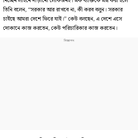
নিচ্ছেন লাইনে দাঁড়ানো লোকজনই। এক ব্যক্তিকে প্রশ্ন করা হলে
তিনি বলেন, “সরকার আর রাখবে না, কী করব বলুন। সরকার
চাইছে আমরা দেশে ফিরে যাই।” কেউ বলছেন, এ দেশে এসে
দোকানে কাজ করতেন, কেউ পরিচারিকার কাজ করতেন।