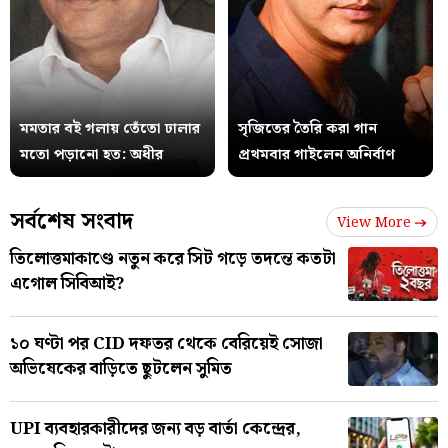
মমতার বই গলায় তেঁতো ঢালার
সৃজিতের তৈরি করা গান
মতো পড়ানো হত: অধীর
প্রথমবার গাইলেন অনির্বাণ
সর্বশেষ সংবাদ
View More
তিলোত্তমাকাণ্ডে নতুন করে সিট গড়ে তদন্তে কতটা
এগোল সিবিআই?
১০ ঘণ্টা পর CID দফতর থেকে বেরিয়েই সোজা
অভিষেকের বাড়িতে ছুটলেন সুমিত
UPI ব্যবহারকারীদের জন্য বড় বার্তা কেন্দ্রের,