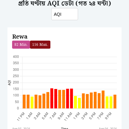
প্রতি ঘণ্টায় AQI ডেটা (গত ২৪ ঘন্টা)
Rewa
82
Min.
156
Max.
AQI