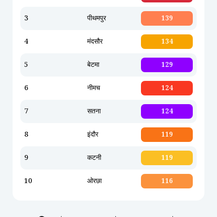
3
पीथमपुर
139
4
मंदसौर
134
5
बेटमा
129
6
नीमच
124
7
सतना
124
8
इंदौर
119
9
कटनी
119
10
ओरछा
116