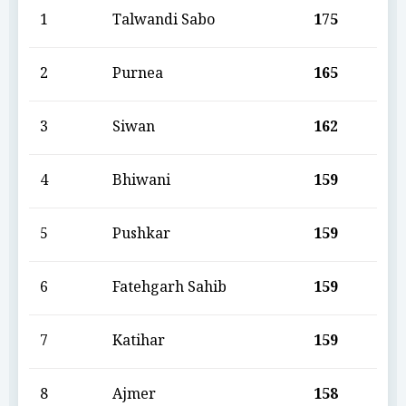
1
Talwandi Sabo
175
2
Purnea
165
3
Siwan
162
4
Bhiwani
159
5
Pushkar
159
6
Fatehgarh Sahib
159
7
Katihar
159
8
Ajmer
158