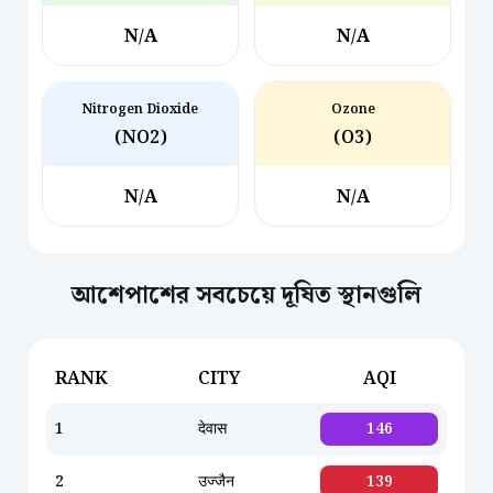
N/A
N/A
Nitrogen Dioxide
Ozone
(NO2)
(O3)
N/A
N/A
আশেপাশের সবচেয়ে দূষিত স্থানগুলি
RANK
CITY
AQI
1
देवास
146
2
उज्जैन
139