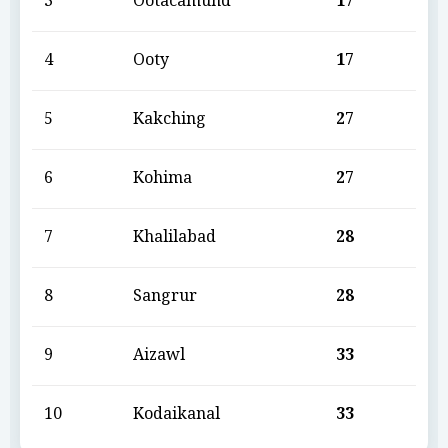
3
Ootacamund
17
4
Ooty
17
5
Kakching
27
6
Kohima
27
7
Khalilabad
28
8
Sangrur
28
9
Aizawl
33
10
Kodaikanal
33