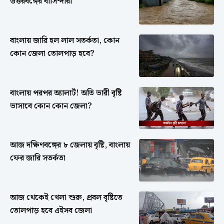
উত্তরবঙ্গের বাসিন্দারা
বাংলায় জারি হল লাল সতর্কতা, কোন
কোন জেলা তোলপাড় হবে?
বাংলায় পরপর অ্যালার্ট! অতি ভারী বৃষ্টি
ভাসাবে কোন কোন জেলা?
আজ দক্ষিণবঙ্গের ৮ জেলায় বৃষ্টি, বাংলায়
ফের জারি সতর্কতা
আজ থেকেই খেলা শুরু, প্রবল বৃষ্টিতে
তোলপাড় হবে এইসব জেলা