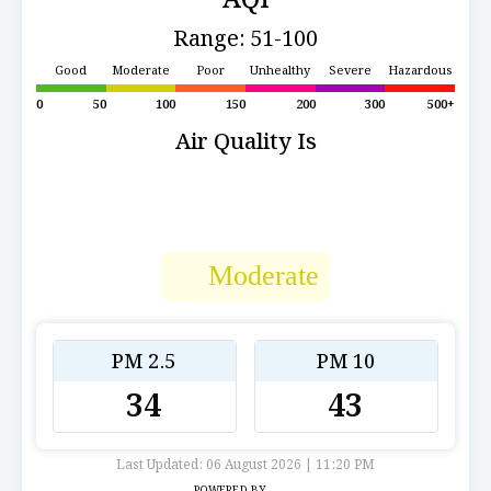
Range: 51-100
Good
Moderate
Poor
Unhealthy
Severe
Hazardous
0
50
100
150
200
300
500+
Air Quality Is
Moderate
PM 2.5
PM 10
34
43
Last Updated: 06 August 2026 | 11:20 PM