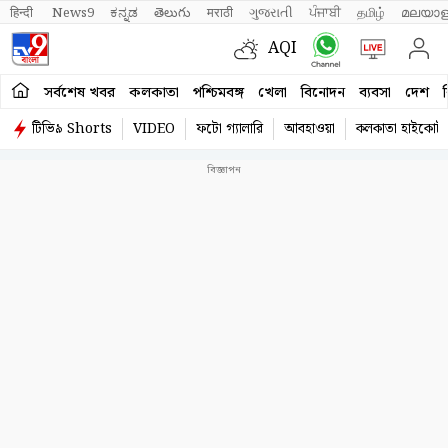
हिन्दी 
News9
ಕನ್ನಡ
తెలుగు
मराठी
ગુજરાતી
ਪੰਜਾਬੀ
தமிழ்
മലയാള
AQI
সর্বশেষ খবর
কলকাতা
পশ্চিমবঙ্গ
খেলা
বিনোদন
ব্যবসা
দেশ
ব
টিভি৯ Shorts
VIDEO
ফটো গ্যালারি
আবহাওয়া
কলকাতা হাইকোর্ট