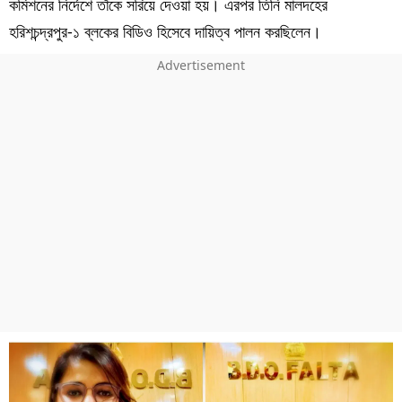
কমিশনের নির্দেশে তাঁকে সরিয়ে দেওয়া হয়। এরপর তিনি মালদহের
হরিশচন্দ্রপুর-১ ব্লকের বিডিও হিসেবে দায়িত্ব পালন করছিলেন।