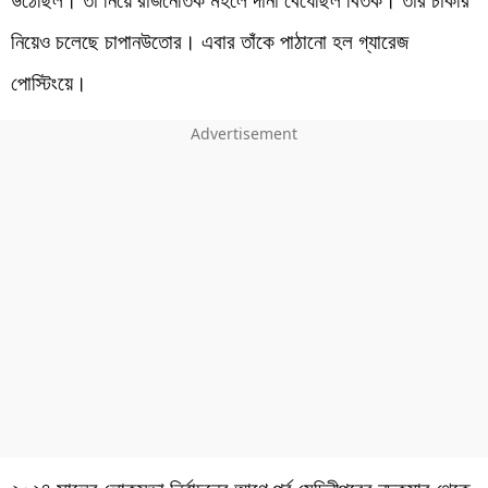
উঠেছিল। তা নিয়ে রাজনৈতিক মহলে দানা বেঁধেছিল বিতর্ক। তাঁর চাকরি
নিয়েও চলেছে চাপানউতোর। এবার তাঁকে পাঠানো হল গ্যারেজ
পোস্টিংয়ে।