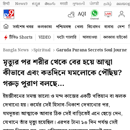
हिन्दी 
News9
ಕನ್ನಡ
తెలుగు
मराठी
ગુજરાતી
ਪੰਜਾਬੀ
தமிழ்
മലയാള
AQI
সর্বশেষ খবর
কলকাতা
পশ্চিমবঙ্গ
খেলা
বিনোদন
ব্যবসা
দেশ
ব
টিভি৯ Shorts
VIDEO
ফটো গ্যালারি
আবহাওয়া
কলকাতা হাইকোর্ট
Bangla News
Spiritual
Garuda Purana Secrets Soul Journey 
মৃত্যুর পর শরীর থেকে বের হয়ে আত্মা
কীভাবে এবং কতদিনে যমলোকে পৌঁছয়?
গরুড় পুরাণ বলছে…
ইহজীবনের সমস্ত ভালো ও মন্দ কাজের একটি খতিয়ান বা ঝলক
দেখানো হয়। কর্মের সেই হিসাব-নিকাশ দেখানোর পর,
যমদূতরা আত্মাকে আবার ঠিক সেই বাড়িতেই এনে ছেড়ে দেন,
যেখানে তাঁর মৃত্যু হয়েছিল। এরপর টানা ১৩ দিন পর্যন্ত সেই