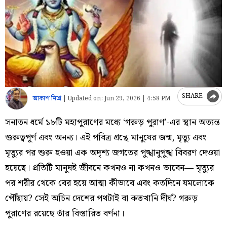
SHARE
আকাশ মিশ্র
|
Updated on:
Jun 29, 2026 | 4:58 PM
সনাতন ধর্মে ১৮টি মহাপুরাণের মধ্যে ‘গরুড় পুরাণ’-এর স্থান অত্যন্ত
গুরুত্বপূর্ণ এবং অনন্য। এই পবিত্র গ্রন্থে মানুষের জন্ম, মৃত্যু এবং
মৃত্যুর পর শুরু হওয়া এক অদৃশ্য জগতের পুঙ্খানুপুঙ্খ বিবরণ দেওয়া
হয়েছে। প্রতিটি মানুষই জীবনে কখনও না কখনও ভাবেন— মৃত্যুর
পর শরীর থেকে বের হয়ে আত্মা কীভাবে এবং কতদিনে যমলোকে
পৌঁছায়? সেই অচিন দেশের পথটাই বা কতখানি দীর্ঘ? গরুড়
পুরাণের রয়েছে তাঁর বিস্তারিত বর্ণনা।