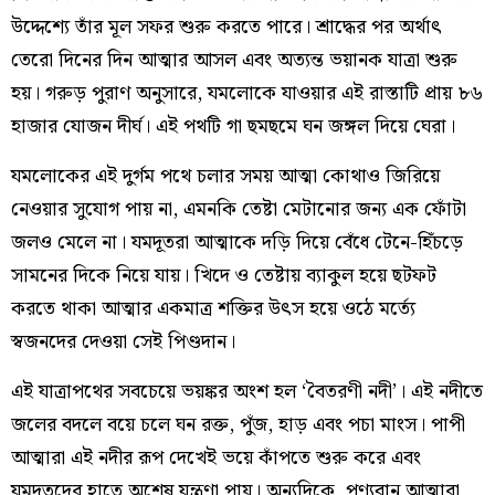
উদ্দেশ্যে তাঁর মূল সফর শুরু করতে পারে। শ্রাদ্ধের পর অর্থাৎ
তেরো দিনের দিন আত্মার আসল এবং অত্যন্ত ভয়ানক যাত্রা শুরু
হয়। গরুড় পুরাণ অনুসারে, যমলোকে যাওয়ার এই রাস্তাটি প্রায় ৮৬
হাজার যোজন দীর্ঘ। এই পথটি গা ছমছমে ঘন জঙ্গল দিয়ে ঘেরা।
যমলোকের এই দুর্গম পথে চলার সময় আত্মা কোথাও জিরিয়ে
নেওয়ার সুযোগ পায় না, এমনকি তেষ্টা মেটানোর জন্য এক ফোঁটা
জলও মেলে না। যমদূতরা আত্মাকে দড়ি দিয়ে বেঁধে টেনে-হিঁচড়ে
সামনের দিকে নিয়ে যায়। খিদে ও তেষ্টায় ব্যাকুল হয়ে ছটফট
করতে থাকা আত্মার একমাত্র শক্তির উৎস হয়ে ওঠে মর্ত্যে
স্বজনদের দেওয়া সেই পিণ্ডদান।
এই যাত্রাপথের সবচেয়ে ভয়ঙ্কর অংশ হল ‘বৈতরণী নদী’। এই নদীতে
জলের বদলে বয়ে চলে ঘন রক্ত, পুঁজ, হাড় এবং পচা মাংস। পাপী
আত্মারা এই নদীর রূপ দেখেই ভয়ে কাঁপতে শুরু করে এবং
যমদূতদের হাতে অশেষ যন্ত্রণা পায়। অন্যদিকে, পুণ্যবান আত্মারা