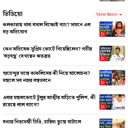
ভিডিয়ো
View More
কলকাতায় থাবা বসাল বিষ্ণোই গ্যাং? সামনে এল
বড় অভিযোগ
কেন অভিষেক সুপ্রিম কোর্টে গিয়েছিলেন? গভীর
'ষড়যন্ত্র' দেখছেন ঋতব্রত
শুভেন্দুর সঙ্গে কাকলিদের কী নিয়ে আলোচনা?
মঙ্গলে সব নজর বঙ্গভবনে
এবার মঙ্গলকোটে টুলুর আত্মীয় বাড়িতে পুলিশ, কী
রয়েছে লাল ব্যাগে?
বন্যার নিত্যসঙ্গী ডিঙি, চাহিদা তুঙ্গে ঘাটালে