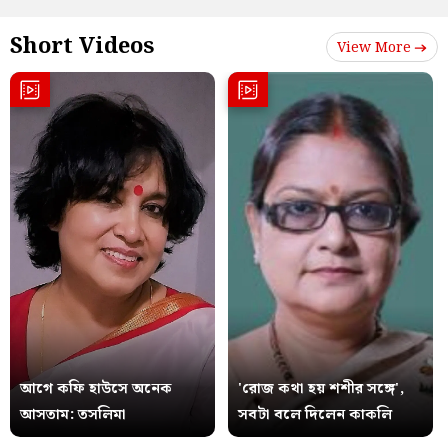
Short Videos
View More
আগে কফি হাউসে অনেক
'রোজ কথা হয় শশীর সঙ্গে',
আসতাম: তসলিমা
সবটা বলে দিলেন কাকলি