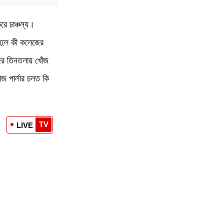
রে চাঞ্চল্য।
তাহলে কী কলেজের
জের তিনতলায় খোঁজ
জ পার্লার চলত কি
TV
LIVE