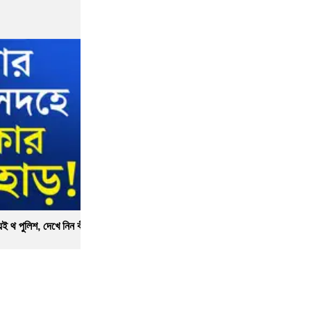
দিয়েই থ পুলিশ, দেখে নিন কী কী পাওয়া গেল
নিজের দেশ 