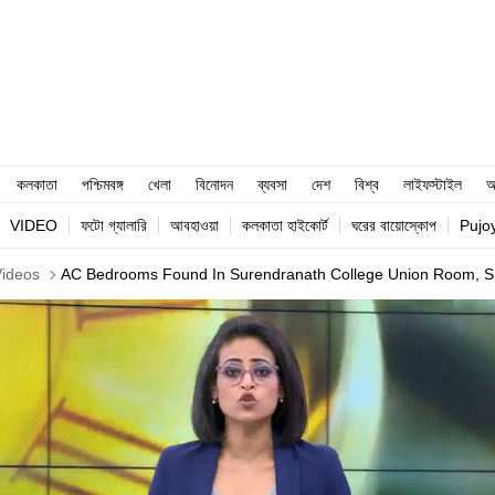
কলকাতা
পশ্চিমবঙ্গ
খেলা
বিনোদন
ব্যবসা
দেশ
বিশ্ব
লাইফস্টাইল
আ
VIDEO
ফটো গ্যালারি
আবহাওয়া
কলকাতা হাইকোর্ট
ঘরের বায়োস্কোপ
Pujo
Videos
AC Bedrooms Found In Surendranath College Union Room, S