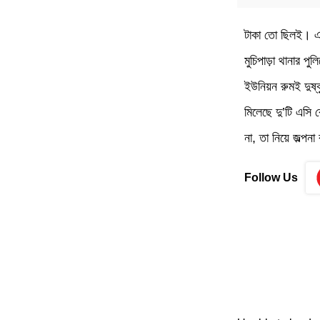
টাকা তো ছিলই। এবা
মুচিপাড়া থানার প
ইউনিয়ন রুমই দুষ্
মিলেছে দু’টি এসি
না, তা নিয়ে জল্পনা
Follow Us