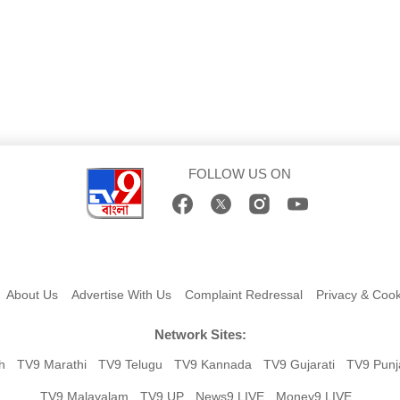
FOLLOW US ON
About Us
Advertise With Us
Complaint Redressal
Privacy & Cook
Network Sites:
h
TV9 Marathi
TV9 Telugu
TV9 Kannada
TV9 Gujarati
TV9 Punj
TV9 Malayalam
TV9 UP
News9 LIVE
Money9 LIVE