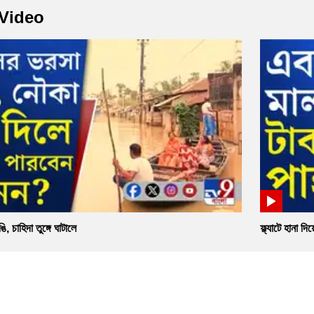
 Video
ঙি, চাহিদা তুঙ্গে ঘাটালে
ফ্ল্যাটে হানা 