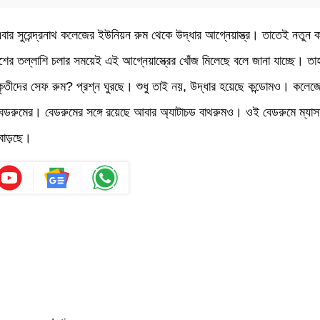
র সুরেন্দ্রনাথ কলেজের ইউনিয়ন রুম থেকে উদ্ধার আগ্নেয়াস্ত্র। তাতেই নতুন ক
ুলিশের তল্লাশি চলার সময়েই এই আগ্নেয়াস্ত্রের খোঁজ মিলেছে বলে জানা যাচ্ছে। 
কৃতীদের সেফ রুম? প্রশ্ন ঘুরছে। শুধু তাই নয়, উদ্ধার হয়েছে কন্ডোমও। কলে
 বেডরুমের। বেডরুমের সঙ্গে রয়েছে আবার অ্যাটাচড বাথরুমও। ওই বেডরুমে ম্যাসা
 বাড়ছে।