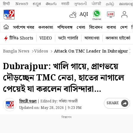
हिन्दी 
News9
ಕನ್ನಡ
తెలుగు
मराठी
ગુજરાતી
ਪੰਜਾਬੀ
தமிழ்
മലയാള
AQI
সর্বশেষ খবর
কলকাতা
পশ্চিমবঙ্গ
খেলা
বিনোদন
ব্যবসা
দেশ
ব
টিভি৯ Shorts
VIDEO
ফটো গ্যালারি
আবহাওয়া
কলকাতা হাইকোর্ট
Bangla News
Videos
Attack On TMC Leader In Dubrajpur Fo
Dubrajpur: খালি গায়ে, প্রাণভয়ে
দৌড়চ্ছেন TMC নেতা, হাতের নাগালে
পেয়েই যা করলেন বাসিন্দারা…
হিমাদ্রী মণ্ডল
|
Edited By: তন্নিষ্ঠা ভাণ্ডারী
SHARE
Updated on:
May 28, 2026 | 9:23 PM