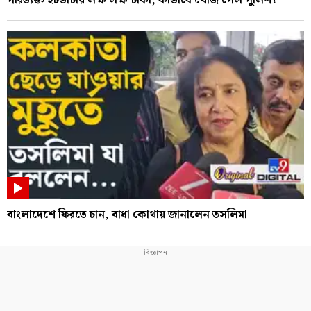
পরিত্যক্ত ইটভাটায় লক্ষ লক্ষ টাকা, কীভাবে খোঁজ পেল পুলিশ?
বাংলাদেশে ফিরতে চান, বাধা কোথায় জানালেন তসলিমা