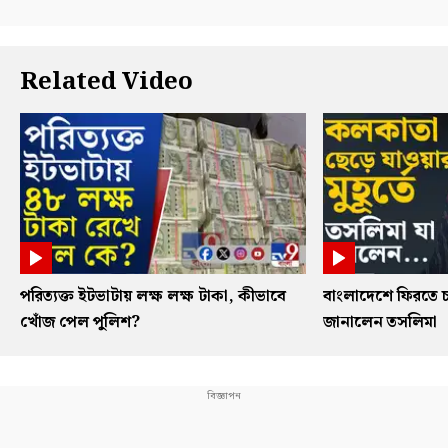
Related Video
পরিত্যক্ত ইটভাটায় লক্ষ লক্ষ টাকা, কীভাবে
বাংলাদেশে ফিরতে চ
খোঁজ পেল পুলিশ?
জানালেন তসলিমা