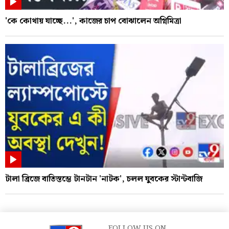
'কে কোথায় যাচ্ছে...', কাজের চাপ বোঝালেন অগ্নিমিত্রা
টালা ব্রিজে বাতিস্তম্ভে টানটান 'নাটক', চলল যুবকের স্টান্টবাজি
FOLLOW US ON