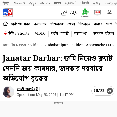
हिन्दी 
News9
ಕನ್ನಡ
తెలుగు
मराठी
ગુજરાતી
ਪੰਜਾਬੀ
தமிழ்
മലയാള
AQI
সর্বশেষ খবর
কলকাতা
পশ্চিমবঙ্গ
খেলা
বিনোদন
ব্যবসা
দেশ
ব
টিভি৯ Shorts
VIDEO
ফটো গ্যালারি
আবহাওয়া
কলকাতা হাইকোর্ট
Bangla News
Videos
Bhabanipur Resident Approaches Suven
Janatar Darbar: জমি নিয়েও ফ্ল্যাট
দেননি জয় কামদার, জনতার দরবারে
অভিযোগ বৃদ্ধের
শুভশ্রী রায়চৌধুরী
|
SHARE
Updated on:
May 25, 2026 | 11:47 PM