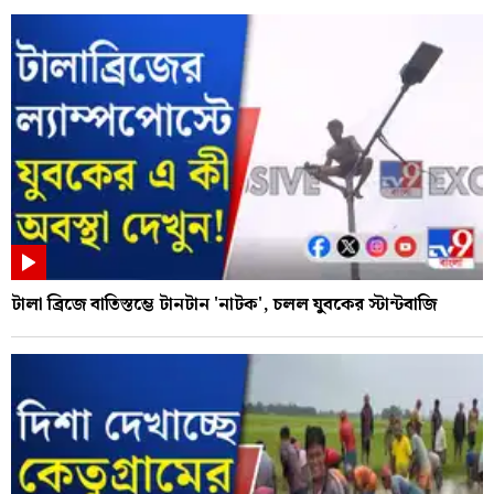
টালা ব্রিজে বাতিস্তম্ভে টানটান 'নাটক', চলল যুবকের স্টান্টবাজি