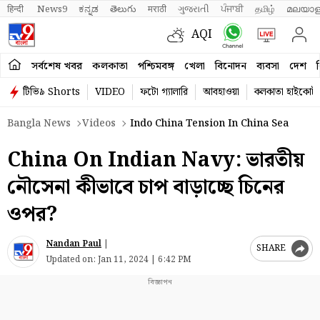
हिन्दी 
News9
ಕನ್ನಡ
తెలుగు
मराठी
ગુજરાતી
ਪੰਜਾਬੀ
தமிழ்
മലയാള
AQI
সর্বশেষ খবর
কলকাতা
পশ্চিমবঙ্গ
খেলা
বিনোদন
ব্যবসা
দেশ
ব
টিভি৯ Shorts
VIDEO
ফটো গ্যালারি
আবহাওয়া
কলকাতা হাইকোর্ট
Bangla News
Videos
Indo China Tension In China Sea
China On Indian Navy: ভারতীয়
নৌসেনা কীভাবে চাপ বাড়াচ্ছে চিনের
ওপর?
Nandan Paul
|
SHARE
Updated on:
Jan 11, 2024 | 6:42 PM