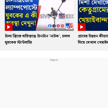
টালা ব্রিজে বাতিস্তম্ভে টানটান 'নাটক', চলল
গ্রামের উন্নয়ন কী
যুবকের স্টান্টবাজি
দিয়ে দেখাল খেয়াইবা