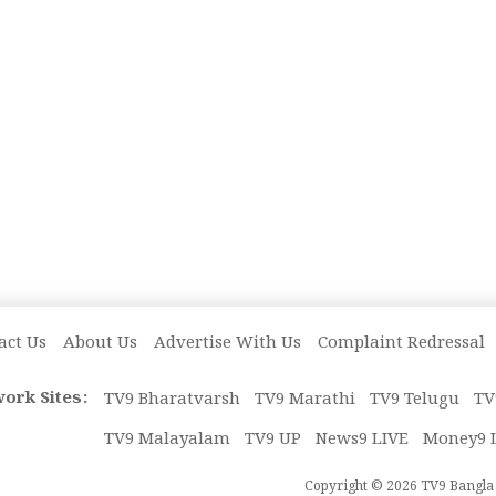
act Us
About Us
Advertise With Us
Complaint Redressal
ork Sites:
TV9 Bharatvarsh
TV9 Marathi
TV9 Telugu
TV
TV9 Malayalam
TV9 UP
News9 LIVE
Money9 
Copyright © 2026 TV9 Bangla. 