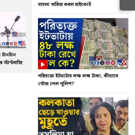
মামলা খারিজ করল হাইকোর্ট
ভে টানটান
 স্টান্টবাজি
পরিত্যক্ত ইটভাটায় লক্ষ লক্ষ টাকা, কীভাবে
খোঁজ পেল পুলিশ?