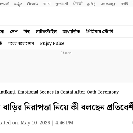
ews9
ಕನ್ನಡ
తెలుగు
मराठी
ગુજરાતી
ਪੰਜਾਬੀ
தமிழ்
മലയാളം
मनी9
বসা
দেশ
বিশ্ব
লাইফস্টাইল
আধ্যাত্মিক
প্রিমিয়াম স্টোরি
্ট
ঘরের বায়োস্কোপ
Pujoy Pulse
ntikunj, Emotional Scenes In Contai After Oath Ceremony
বাড়ির নিরাপত্তা নিয়ে কী বলছেন প্রতিবে
ated on:
May 10, 2026 | 4:46 PM