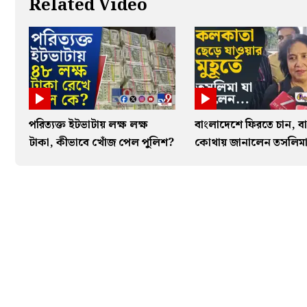
Related Video
পরিত্যক্ত ইটভাটায় লক্ষ লক্ষ
বাংলাদেশে ফিরতে চান, বা
টাকা, কীভাবে খোঁজ পেল পুলিশ?
কোথায় জানালেন তসলিম