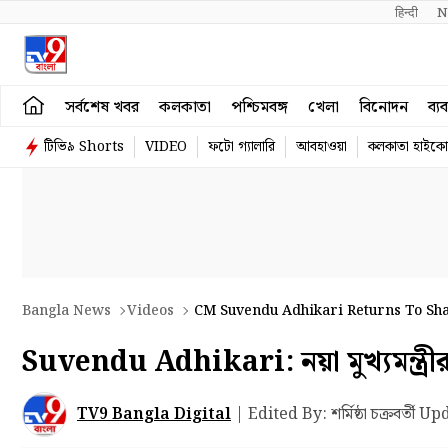
हिन्दी 
N
সর্বশেষ খবর
কলকাতা
পশ্চিমবঙ্গ
খেলা
বিনোদন
ব্য
টিভি৯ Shorts
VIDEO
ফটো গ্যালারি
আবহাওয়া
কলকাতা হাইকোর
Bangla News
Videos
CM Suvendu Adhikari Returns To Sha
Suvendu Adhikari: নয়া মুখ্যমন্ত্রীর 
TV9 Bangla Digital
|
Edited By: শর্মিষ্ঠা চক্রবর্তী
Upd