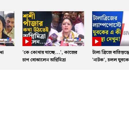
ধা
'কে কোথায় যাচ্ছে...', কাজের
টালা ব্রিজে বাতিস্তম্
া
চাপ বোঝালেন অগ্নিমিত্রা
'নাটক', চলল যুবকের