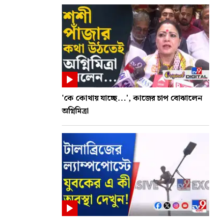
'কে কোথায় যাচ্ছে...', কাজের চাপ বোঝালেন
অগ্নিমিত্রা