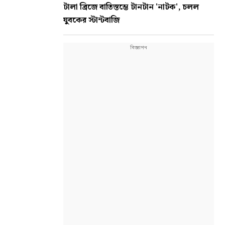
টালা ব্রিজে বাতিস্তম্ভে টানটান 'নাটক', চলল
যুবকের স্টান্টবাজি