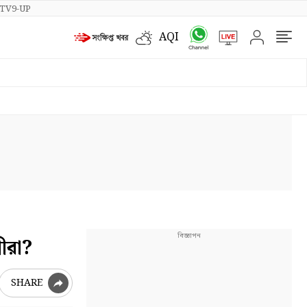
TV9-UP
AQI
শীরা?
SHARE