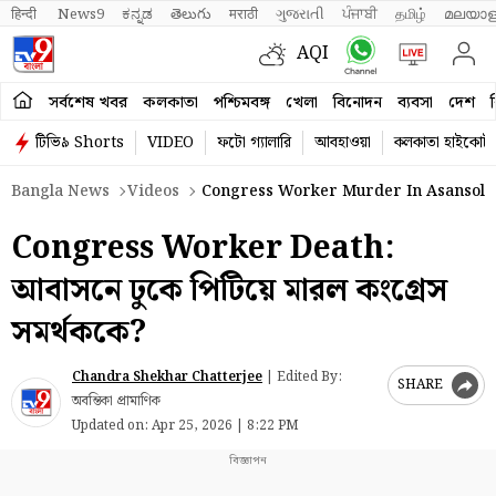
हिन्दी 
News9
ಕನ್ನಡ
తెలుగు
मराठी
ગુજરાતી
ਪੰਜਾਬੀ
தமிழ்
മലയാള
AQI
সর্বশেষ খবর
কলকাতা
পশ্চিমবঙ্গ
খেলা
বিনোদন
ব্যবসা
দেশ
ব
টিভি৯ Shorts
VIDEO
ফটো গ্যালারি
আবহাওয়া
কলকাতা হাইকোর্ট
Bangla News
Videos
Congress Worker Murder In Asansol 
Congress Worker Death:
আবাসনে ঢুকে পিটিয়ে মারল কংগ্রেস
সমর্থককে?
Chandra Shekhar Chatterjee
|
Edited By:
SHARE
অবন্তিকা প্রামাণিক
Updated on:
Apr 25, 2026 | 8:22 PM