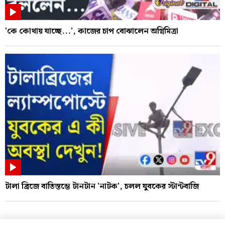
'কে কোথায় যাচ্ছে...', কাজের চাপ বোঝালেন অগ্নিমিত্রা
টালা ব্রিজে বাতিস্তম্ভে টানটান 'নাটক', চলল যুবকের স্টান্টবাজি