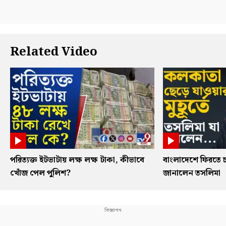
Related Video
পরিত্যক্ত ইটভাটায় লক্ষ লক্ষ টাকা, কীভাবে
বাংলাদেশে ফিরতে চ
খোঁজ পেল পুলিশ?
জানালেন তসলিমা