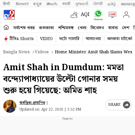
हिन्दी 
News9
ಕನ್ನಡ
తెలుగు
मराठी
ગુજરાતી
ਪੰਜਾਬੀ
தமிழ்
മലയാള
AQI
সর্বশেষ খবর
কলকাতা
পশ্চিমবঙ্গ
খেলা
বিনোদন
ব্যবসা
দেশ
ব
টিভি৯ Shorts
VIDEO
ফটো গ্যালারি
আবহাওয়া
কলকাতা হাইকোর্ট
Bangla News
Videos
Home Minister Amit Shah Slams Wes
Amit Shah in Dumdum: মমতা
বন্দ্যোপাধ্যায়ের উল্টো গোনার সময়
শুরু হয়ে গিয়েছে: অমিত শাহ
অবন্তিকা প্রামাণিক
|
SHARE
Updated on:
Apr 22, 2026 | 5:52 PM