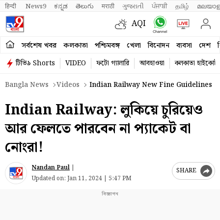
हिन्दी 
News9
ಕನ್ನಡ
తెలుగు
मराठी
ગુજરાતી
ਪੰਜਾਬੀ
தமிழ்
മലയാള
AQI
সর্বশেষ খবর
কলকাতা
পশ্চিমবঙ্গ
খেলা
বিনোদন
ব্যবসা
দেশ
ব
টিভি৯ Shorts
VIDEO
ফটো গ্যালারি
আবহাওয়া
কলকাতা হাইকোর্ট
Bangla News
Videos
Indian Railway New Fine Guidelines
Indian Railway: লুকিয়ে চুরিয়েও
আর ফেলতে পারবেন না প্যাকেট বা
নোংরা!
Nandan Paul
|
SHARE
Updated on:
Jan 11, 2024 | 5:47 PM