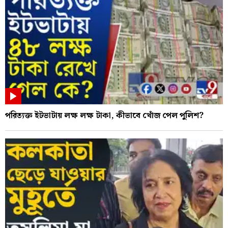
পরিত্যক্ত ইটভাটায় লক্ষ লক্ষ টাকা, কীভাবে খোঁজ পেল পুলিশ?