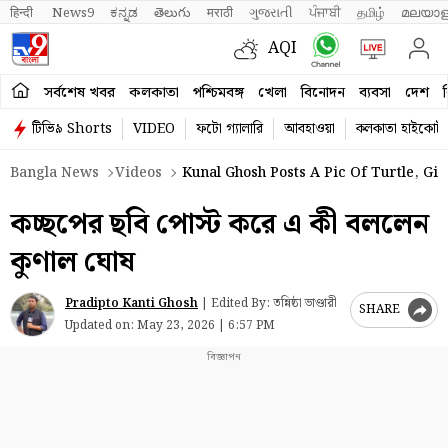
हिन्दी 
News9
ಕನ್ನಡ
తెలుగు
मराठी
ગુજરાતી
ਪੰਜਾਬੀ
தமிழ்
മലയാള
AQI
সর্বশেষ খবর
কলকাতা
পশ্চিমবঙ্গ
খেলা
বিনোদন
ব্যবসা
দেশ
ব
টিভি৯ Shorts
VIDEO
ফটো গ্যালারি
আবহাওয়া
কলকাতা হাইকোর্ট
Bangla News
Videos
Kunal Ghosh Posts A Pic Of Turtle, Gi
কচ্ছপের ছবি পোস্ট করে এ কী বললেন
কুণাল ঘোষ
Pradipto Kanti Ghosh
|
Edited By: তন্নিষ্ঠা ভাণ্ডারী
SHARE
Updated on:
May 23, 2026 | 6:57 PM