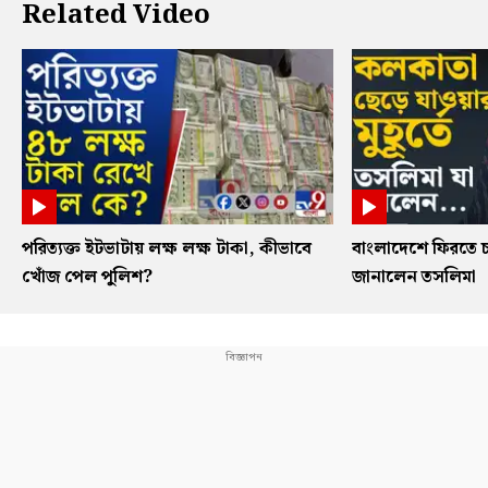
Related Video
পরিত্যক্ত ইটভাটায় লক্ষ লক্ষ টাকা, কীভাবে
বাংলাদেশে ফিরতে চ
খোঁজ পেল পুলিশ?
জানালেন তসলিমা