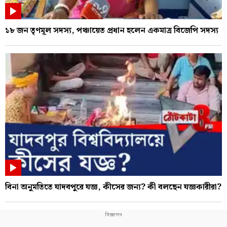
১৮ জন তৃণমূল সদস্য, পঞ্চায়েত প্রধান হলেন একমাত্র বিজেপি সদস্য
বিনা অনুমতিতে যাদবপুরে যজ্ঞ, কীসের জন্য? কী বলছেন যজ্ঞকারীরা?