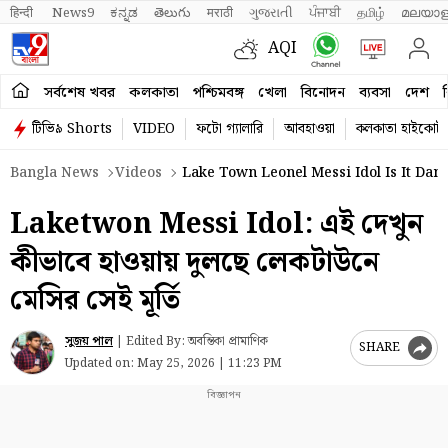
हिन्दी 
News9
ಕನ್ನಡ
తెలుగు
मराठी
ગુજરાતી
ਪੰਜਾਬੀ
தமிழ்
മലയാള
AQI
সর্বশেষ খবর
কলকাতা
পশ্চিমবঙ্গ
খেলা
বিনোদন
ব্যবসা
দেশ
ব
টিভি৯ Shorts
VIDEO
ফটো গ্যালারি
আবহাওয়া
কলকাতা হাইকোর্ট
Bangla News
Videos
Lake Town Leonel Messi Idol Is It Dan
Laketwon Messi Idol: এই দেখুন
কীভাবে হাওয়ায় দুলছে লেকটাউনে
মেসির সেই মূর্তি
সুজয় পাল
|
Edited By: অবন্তিকা প্রামাণিক
SHARE
Updated on:
May 25, 2026 | 11:23 PM