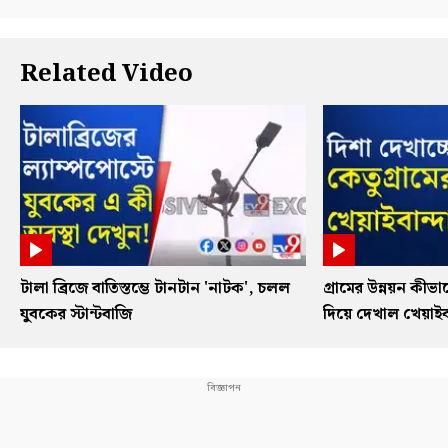
Related Video
টালা ব্রিজে বাতিস্তম্ভে টানটান 'নাটক', চলল
গ্রামের উন্নয়ন কী
যুবকের স্টান্টবাজি
দিয়ে দেখাল খেয়াইবা