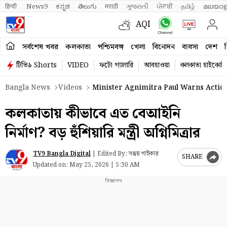
हिन्दी 
News9
ಕನ್ನಡ
తెలుగు
मराठी
ગુજરાતી
ਪੰਜਾਬੀ
தமிழ்
മലയാള
AQI
সর্বশেষ খবর
কলকাতা
পশ্চিমবঙ্গ
খেলা
বিনোদন
ব্যবসা
দেশ
ব
টিভি৯ Shorts
VIDEO
ফটো গ্যালারি
আবহাওয়া
কলকাতা হাইকোর্ট
Bangla News
Videos
Minister Agnimitra Paul Warns Action 
কলকাতায় কীভাবে এত বেআইনি
নির্মাণ? বড় হুঁশিয়ারি মন্ত্রী অগ্নিমিত্রার
TV9 Bangla Digital
|
Edited By: সঞ্জয় পাইকার
SHARE
Updated on:
May 25, 2026 | 5:30 AM