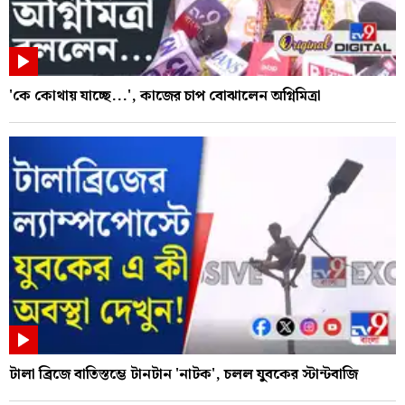
'কে কোথায় যাচ্ছে...', কাজের চাপ বোঝালেন অগ্নিমিত্রা
টালা ব্রিজে বাতিস্তম্ভে টানটান 'নাটক', চলল যুবকের স্টান্টবাজি