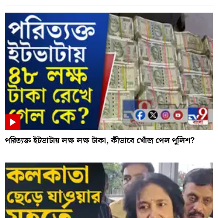
পরিত্যক্ত ইটভাটায় লক্ষ লক্ষ টাকা, কীভাবে খোঁজ পেল পুলিশ?