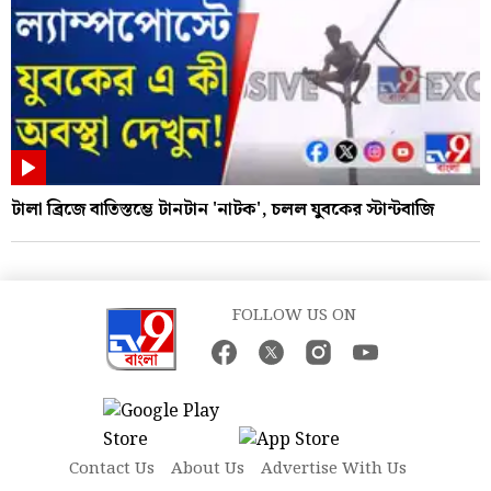
টালা ব্রিজে বাতিস্তম্ভে টানটান 'নাটক', চলল যুবকের স্টান্টবাজি
FOLLOW US ON
Contact Us
About Us
Advertise With Us