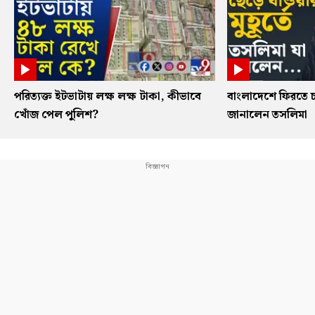
পরিত্যক্ত ইটভাটায় লক্ষ লক্ষ টাকা, কীভাবে
বাংলাদেশে ফিরতে চ
খোঁজ পেল পুলিশ?
জানালেন তসলিমা