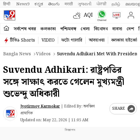
हिन्दी 
News9
ಕನ್ನಡ
తెలుగు
मराठी
ગુજરાતી
ਪੰਜਾਬੀ
தமிழ்
മലയാള
AQI
সর্বশেষ খবর
কলকাতা
পশ্চিমবঙ্গ
খেলা
বিনোদন
ব্যবসা
দেশ
ব
টিভি৯ Shorts
VIDEO
ফটো গ্যালারি
আবহাওয়া
কলকাতা হাইকোর্ট
Bangla News
Videos
Suvendu Adhikari Met With Presiden
Suvendu Adhikari: রাষ্ট্রপতির
সঙ্গে সাক্ষাৎ করতে গেলেন মুখ্যমন্ত্রী
শুভেন্দু অধিকারী
Jyotirmoy Karmokar
|
Edited By: অবন্তিকা
SHARE
প্রামাণিক
Updated on:
May 22, 2026 | 11:05 AM