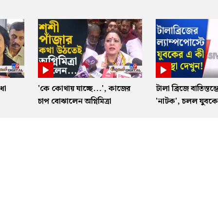
ধা
'কে কোথায় যাচ্ছে...', কাজের
টালা ব্রিজে বাতিস্তম্
া
চাপ বোঝালেন অগ্নিমিত্রা
'নাটক', চলল যুবকের