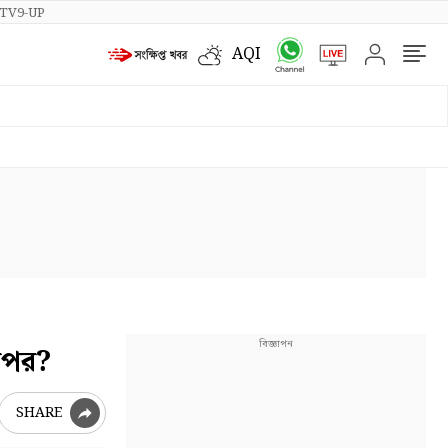
TV9-UP
AQI
রপর?
SHARE