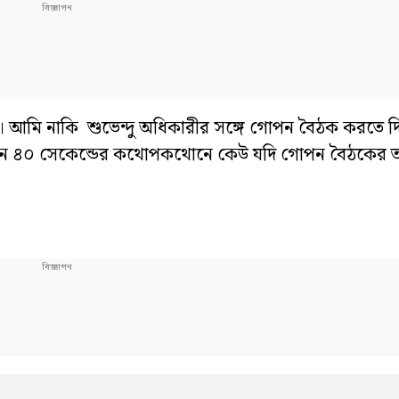
ি নাকি শুভেন্দু অধিকারীর সঙ্গে গোপন বৈঠক করতে দিল
 এখন ৪০ সেকেন্ডের কথোপকথোনে কেউ যদি গোপন বৈঠকের তত্ত্