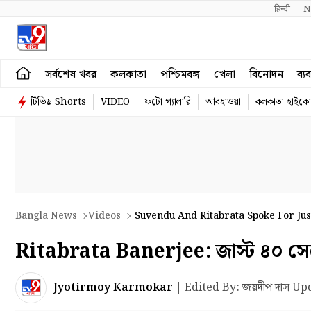
हिन्दी 
N
সর্বশেষ খবর
কলকাতা
পশ্চিমবঙ্গ
খেলা
বিনোদন
ব্য
টিভি৯ Shorts
VIDEO
ফটো গ্যালারি
আবহাওয়া
কলকাতা হাইকোর
Bangla News
Videos
Suvendu And Ritabrata Spoke For J
Ritabrata Banerjee: জাস্ট ৪০ সেকে
Jyotirmoy Karmokar
|
Edited By: জয়দীপ দাস
Upd