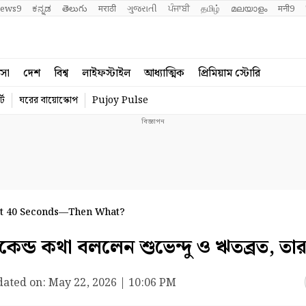
ews9
ಕನ್ನಡ
తెలుగు
मराठी
ગુજરાતી
ਪੰਜਾਬੀ
தமிழ்
മലയാളം
मनी9
বসা
দেশ
বিশ্ব
লাইফস্টাইল
আধ্যাত্মিক
প্রিমিয়াম স্টোরি
্ট
ঘরের বায়োস্কোপ
Pujoy Pulse
ust 40 Seconds—Then What?
ন্ড কথা বললেন শুভেন্দু ও ঋতব্রত, তা
ated on:
May 22, 2026 | 10:06 PM