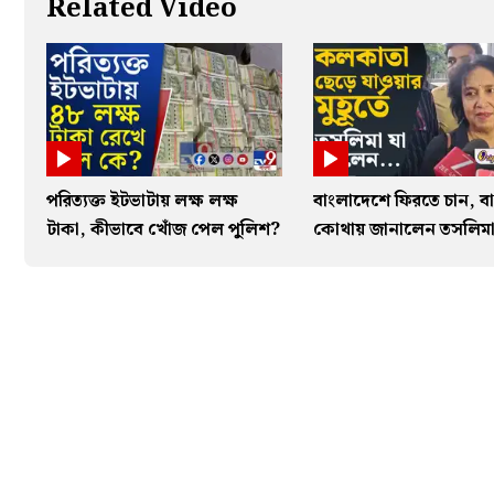
Related Video
পরিত্যক্ত ইটভাটায় লক্ষ লক্ষ
বাংলাদেশে ফিরতে চান, বা
টাকা, কীভাবে খোঁজ পেল পুলিশ?
কোথায় জানালেন তসলিম