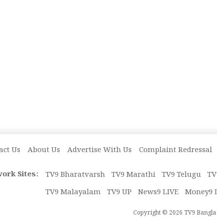
act Us
About Us
Advertise With Us
Complaint Redressal
ork Sites:
TV9 Bharatvarsh
TV9 Marathi
TV9 Telugu
TV
TV9 Malayalam
TV9 UP
News9 LIVE
Money9 
Copyright © 2026 TV9 Bangla. 