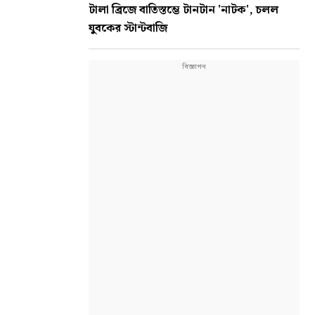
টালা ব্রিজে বাতিস্তম্ভে টানটান 'নাটক', চলল
যুবকের স্টান্টবাজি