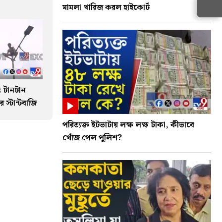
মামলা খারিজ করল হাইকোর্ট
ভে টানটান
 স্টান্টবাজি
পরিত্যক্ত ইটভাটায় লক্ষ লক্ষ টাকা, কীভাবে
খোঁজ পেল পুলিশ?