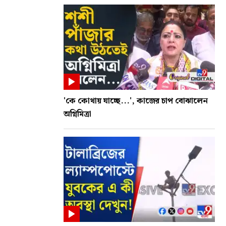
'কে কোথায় যাচ্ছে...', কাজের চাপ বোঝালেন
অগ্নিমিত্রা