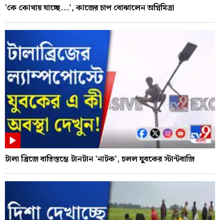
'কে কোথায় যাচ্ছে...', কাজের চাপ বোঝালেন অগ্নিমিত্রা
টালা ব্রিজে বাতিস্তম্ভে টানটান 'নাটক', চলল যুবকের স্টান্টবাজি