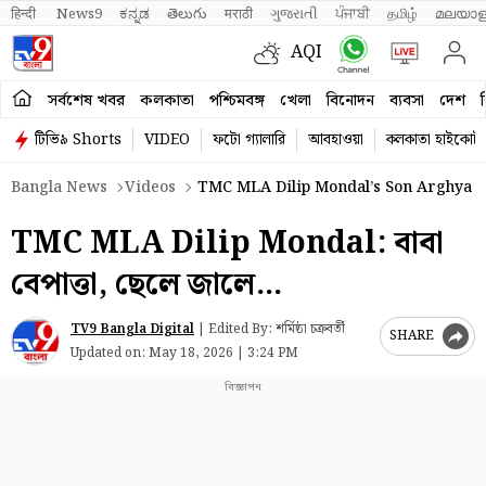
हिन्दी 
News9
ಕನ್ನಡ
తెలుగు
मराठी
ગુજરાતી
ਪੰਜਾਬੀ
தமிழ்
മലയാള
AQI
সর্বশেষ খবর
কলকাতা
পশ্চিমবঙ্গ
খেলা
বিনোদন
ব্যবসা
দেশ
ব
টিভি৯ Shorts
VIDEO
ফটো গ্যালারি
আবহাওয়া
কলকাতা হাইকোর্ট
Bangla News
Videos
TMC MLA Dilip Mondal’s Son Arghya M
TMC MLA Dilip Mondal: বাবা
বেপাত্তা, ছেলে জালে…
TV9 Bangla Digital
|
Edited By: শর্মিষ্ঠা চক্রবর্তী
SHARE
Updated on:
May 18, 2026 | 3:24 PM