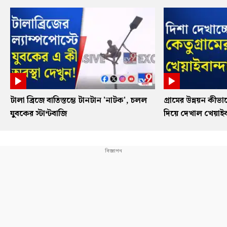
টালা ব্রিজে বাতিস্তম্ভে টানটান 'নাটক', চলল
গ্রামের উন্নয়ন কী
যুবকের স্টান্টবাজি
দিয়ে দেখাল খেয়াইবা