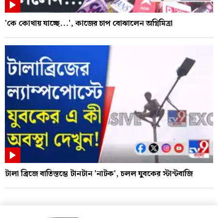
'কে কোথায় যাচ্ছে...', কাজের চাপ বোঝালেন অগ্নিমিত্রা
টালা ব্রিজে বাতিস্তম্ভে টানটান 'নাটক', চলল যুবকের স্টান্টবাজি