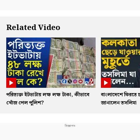
Related Video
পরিত্যক্ত ইটভাটায় লক্ষ লক্ষ টাকা, কীভাবে
বাংলাদেশে ফিরতে চ
খোঁজ পেল পুলিশ?
জানালেন তসলিমা