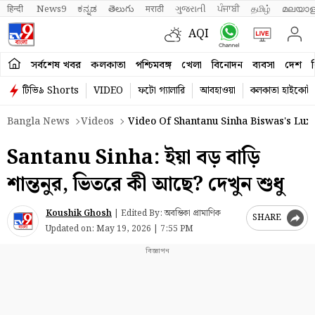
हिन्दी 
News9
ಕನ್ನಡ
తెలుగు
मराठी
ગુજરાતી
ਪੰਜਾਬੀ
தமிழ்
മലയാള
AQI
সর্বশেষ খবর
কলকাতা
পশ্চিমবঙ্গ
খেলা
বিনোদন
ব্যবসা
দেশ
ব
টিভি৯ Shorts
VIDEO
ফটো গ্যালারি
আবহাওয়া
কলকাতা হাইকোর্ট
Bangla News
Videos
Video Of Shantanu Sinha Biswas's Lux
Santanu Sinha: ইয়া বড় বাড়ি
শান্তনুর, ভিতরে কী আছে? দেখুন শুধু
Koushik Ghosh
|
Edited By: অবন্তিকা প্রামাণিক
SHARE
Updated on:
May 19, 2026 | 7:55 PM