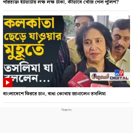
পরিত্যক্ত ইটভাটায় লক্ষ লক্ষ টাকা, কীভাবে খোঁজ পেল পুলিশ?
বাংলাদেশে ফিরতে চান, বাধা কোথায় জানালেন তসলিমা