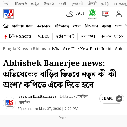
हिन्दी 
News9
ಕನ್ನಡ
తెలుగు
मराठी
ગુજરાતી
ਪੰਜਾਬੀ
தமிழ்
മലയാള
AQI
সর্বশেষ খবর
কলকাতা
পশ্চিমবঙ্গ
খেলা
বিনোদন
ব্যবসা
দেশ
ব
টিভি৯ Shorts
VIDEO
ফটো গ্যালারি
আবহাওয়া
কলকাতা হাইকোর্ট
Bangla News
Videos
What Are The New Parts Inside Abhis
Abhishek Banerjee news:
অভিষেকের বাড়ির ভিতরে নতুন কী কী
অংশ? কপিতে এঁকে দিতে হবে
Sayanta Bhattacharya
|
Edited By: অবন্তিকা
SHARE
প্রামাণিক
Updated on:
May 27, 2026 | 7:07 PM