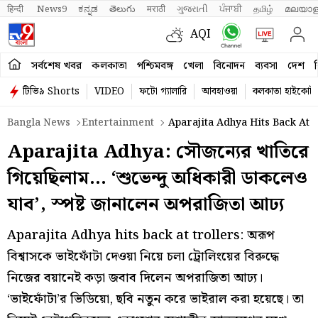
हिन्दी 
News9
ಕನ್ನಡ
తెలుగు
मराठी
ગુજરાતી
ਪੰਜਾਬੀ
தமிழ்
മലയാള
AQI
সর্বশেষ খবর
কলকাতা
পশ্চিমবঙ্গ
খেলা
বিনোদন
ব্যবসা
দেশ
ব
টিভি৯ Shorts
VIDEO
ফটো গ্যালারি
আবহাওয়া
কলকাতা হাইকোর্ট
Bangla News
Entertainment
Aparajita Adhya Hits Back At 
Aparajita Adhya: সৌজন্যের খাতিরে
গিয়েছিলাম… ‘শুভেন্দু অধিকারী ডাকলেও
যাব’, স্পষ্ট জানালেন অপরাজিতা আঢ্য
Aparajita Adhya hits back at trollers: অরূপ
বিশ্বাসকে ভাইফোঁটা দেওয়া নিয়ে চলা ট্রোলিংয়ের বিরুদ্ধে
নিজের বয়ানেই কড়া জবাব দিলেন অপরাজিতা আঢ্য।
‘ভাইফোঁটা’র ভিডিয়ো, ছবি নতুন করে ভাইরাল করা হয়েছে। তা