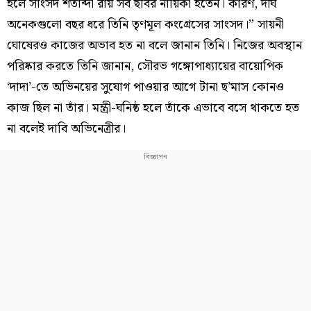
হলে সাংসদ শতাব্দী রায় সব ছবির নায়িকা হতেন। কারণ, দীর্ঘ
অনেকগুলো বছর ধরে তিনি তৃণমূল কংগ্রেসের সাংসদ।” সায়নী
ঘোষেরও কাজের অভাব হত না বলে জানান তিনি। নিজের অবস্থান
পরিষ্কার করতে তিনি জানান, সৌরভ গঙ্গোপাধ্যায়ের বায়োপিক
‘দাদা’-তে অভিনয়ের সুযোগ পাওয়ার আগে টানা ছ’মাস কোনও
কাজ ছিল না তাঁর। মন্ত্রী-ঘনিষ্ঠ হলে তাঁকে এভাবে বসে থাকতে হত
না বলেই দাবি অভিনেত্রীর।