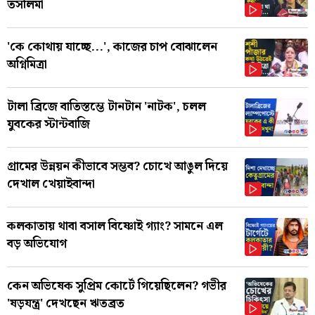
তসলিমা
'কে কোথায় যাচ্ছে...', কাজের চাপ বোঝালেন
অগ্নিমিত্রা
টালা ব্রিজে বাতিস্তম্ভে টানটান 'নাটক', চলল
যুবকের স্টান্টবাজি
গ্রামের উন্নয়ন কীভাবে সম্ভব? চোখে আঙুল দিয়ে
দেখাল খেয়াইবান্দা
কলকাতায় থাবা বসাল বিষ্ণোই গ্যাং? সামনে এল
বড় অভিযোগ
কেন অভিষেক সুপ্রিম কোর্টে গিয়েছিলেন? গভীর
'ষড়যন্ত্র' দেখছেন ঋতব্রত