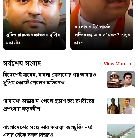
'বাংলার বাড়ি' পাল্টে
সুমিত রায়কে রক্ষাকবচ সুপ্রিম
'পশ্চিমবঙ্গ আবাস' কেন? শুনুন
কোর্টের
কারণ
সর্বশেষ সংবাদ
View More
বিদেশেই যাবেন, মামলা ফেরানোর পর আবারও
সুপ্রিম কোর্টে গেলেন অভিষেক
‘রামায়ণ’ অস্কার না পেলে হতাশ হব! রণবীরের
প্রশংসায় ফড়নবীশ
বাংলাদেশের সঙ্গে আর ফারাক্কা জলচুক্তি নয়!
এবার বেঁকে বসল বিহারও