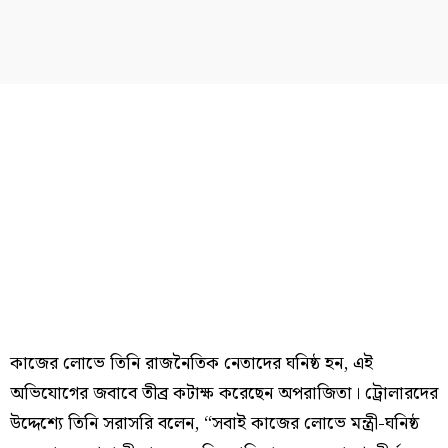
কাজের লোভে তিনি রাজনৈতিক নেতাদের ঘনিষ্ঠ হন, এই
অভিযোগের জবাবে তীব্র কটাক্ষ করেছেন অপরাজিতা। ট্রোলারদের
উদ্দেশ্যে তিনি সরাসরি বলেন, “সবাই কাজের লোভে মন্ত্রী-ঘনিষ্ঠ