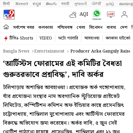
हिन्दी 
News9
ಕನ್ನಡ
తెలుగు
मराठी
ગુજરાતી
ਪੰਜਾਬੀ
தமிழ்
മലയാള
AQI
সর্বশেষ খবর
কলকাতা
পশ্চিমবঙ্গ
খেলা
বিনোদন
ব্যবসা
দেশ
ব
টিভি৯ Shorts
VIDEO
ফটো গ্যালারি
আবহাওয়া
কলকাতা হাইকোর্ট
Bangla News
Entertainment
Producer Arka Ganguly Raised 
‘আর্টিস্টস ফোরামের এই কমিটির বৈধতা
গুরুতরভাবে প্রশ্নবিদ্ধ’, দাবি অর্কর
টলিপাড়ায় অশান্তির আবহাওয়া। প্রযোজক অর্ক গঙ্গোপাধ্যায়,
যাঁর প্রযোজনা সংস্থার নাম অরগ্যানিক স্টুডিয়োজ প্রাইভেট
লিমিটেড, কম্পিটিশন কমিশন অফ ইন্ডিয়ার কাছে প্রসেনজিত্‍
চট্টোপাধ্যায়, শান্তিলাল মুখোপাধ্যায় এবং আর্টিস্টস ফোরামের
বিরুদ্ধে অভিযোগ জমা করেছেন। অর্কর দাবি, ৫ জুন সেই
নোটিশ পাঠানো হয়েছে, প্রসেনজিত্‍, শান্তিলাল এবং ২১ জন