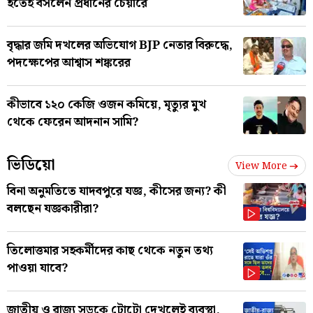
হতেই বসলেন প্রধানের চেয়ারে
বৃদ্ধার জমি দখলের অভিযোগ BJP নেতার বিরুদ্ধে,
পদক্ষেপের আশ্বাস শঙ্করের
কীভাবে ১২০ কেজি ওজন কমিয়ে, মৃত্যুর মুখ
থেকে ফেরেন আদনান সামি?
ভিডিয়ো
View More
বিনা অনুমতিতে যাদবপুরে যজ্ঞ, কীসের জন্য? কী
বলছেন যজ্ঞকারীরা?
তিলোত্তমার সহকর্মীদের কাছ থেকে নতুন তথ্য
পাওয়া যাবে?
জাতীয় ও রাজ্য সড়কে টোটো দেখলেই ব্যবস্থা,