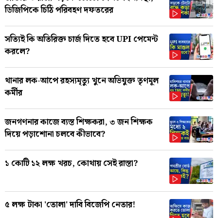
ডিজিপিকে চিঠি পরিবহণ দফতরের
সত্যিই কি অতিরিক্ত চার্জ দিতে হবে UPI পেমেন্ট
করলে?
থানার লক-আপে রহস্যমৃত্যু খুনে অভিযুক্ত তৃণমূল
কর্মীর
জনগণনার কাজে ব্যস্ত শিক্ষকরা, ৩ জন শিক্ষক
দিয়ে পড়াশোনা চলবে কীভাবে?
১ কোটি ১২ লক্ষ খরচ, কোথায় সেই রাস্তা?
৫ লক্ষ টাকা 'তোলা' দাবি বিজেপি নেতার!