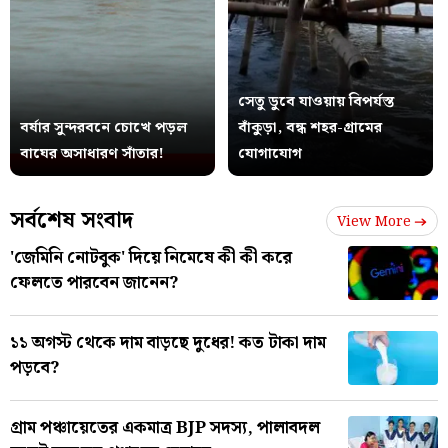
সেতু ডুবে যাওয়ায় বিপর্যস্ত
বর্ষার সুন্দরবনে চোখে পড়ল
বাঁকুড়া, বন্ধ শহর-গ্রামের
বাঘের অসাধারণ সাঁতার!
যোগাযোগ
সর্বশেষ সংবাদ
View More
'জেমিনি নোটবুক' দিয়ে নিমেষে কী কী করে
ফেলতে পারবেন জানেন?
১১ অগস্ট থেকে দাম বাড়ছে দুধের! কত টাকা দাম
পড়বে?
গ্রাম পঞ্চায়েতের একমাত্র BJP সদস্য, পালাবদল