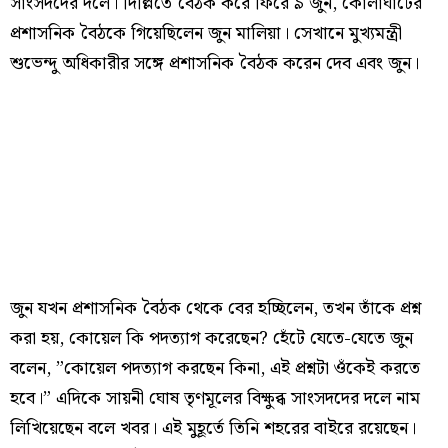
সাংসদদের দলে। দিল্লিতে বৈঠক করে ফিরে ৯ জুন, কোলাঘাটের
প্রশাসনিক বৈঠকে গিয়েছিলেন জুন মালিয়া। সেখানে মুখ্যমন্ত্রী
শুভেন্দু অধিকারীর সঙ্গে প্রশাসনিক বৈঠক করেন দেব এবং জুন।
জুন যখন প্রশাসনিক বৈঠক থেকে বের হচ্ছিলেন, তখন তাঁকে প্রশ্ন
করা হয়, কোয়েল কি পদত্যাগ করেছেন? হেঁটে যেতে-যেতে জুন
বলেন, ”কোয়েল পদত্যাগ করছেন কিনা, এই প্রশ্নটা ওঁকেই করতে
হবে।” এদিকে সায়নী ঘোষ তৃণমূলের বিক্ষুব্ধ সাংসদদের দলে নাম
লিখিয়েছেন বলে খবর। এই মুহূর্তে তিনি শহরের বাইরে রয়েছেন।