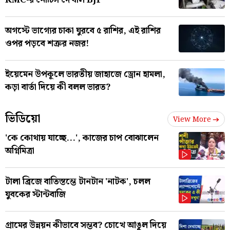
KMC-র নোটিস দেখাল BJP
অগস্টে ভাগ্যের চাকা ঘুরবে ৫ রাশির, এই রাশির
ওপর পড়বে শত্রুর নজর!
ইয়েমেন উপকূলে ভারতীয় জাহাজে ড্রোন হামলা,
কড়া বার্তা দিয়ে কী বলল ভারত?
ভিডিয়ো
View More
'কে কোথায় যাচ্ছে...', কাজের চাপ বোঝালেন
অগ্নিমিত্রা
টালা ব্রিজে বাতিস্তম্ভে টানটান 'নাটক', চলল
যুবকের স্টান্টবাজি
গ্রামের উন্নয়ন কীভাবে সম্ভব? চোখে আঙুল দিয়ে