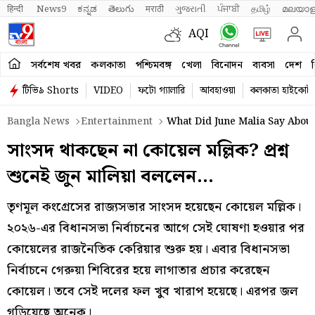
हिन्दी 
News9
ಕನ್ನಡ
తెలుగు
मराठी
ગુજરાતી
ਪੰਜਾਬੀ
தமிழ்
മലയാള
AQI
সর্বশেষ খবর
কলকাতা
পশ্চিমবঙ্গ
খেলা
বিনোদন
ব্যবসা
দেশ
ব
টিভি৯ Shorts
VIDEO
ফটো গ্যালারি
আবহাওয়া
কলকাতা হাইকোর্ট
Bangla News
Entertainment
What Did June Malia Say About 
সাংসদ থাকছেন না কোয়েল মল্লিক? প্রশ্ন
শুনেই জুন মালিয়া বললেন…
তৃণমূল কংগ্রেসের রাজ্যসভার সাংসদ হয়েছেন কোয়েল মল্লিক।
২০২৬-এর বিধানসভা নির্বাচনের আগে সেই ঘোষণা হওয়ার পর
কোয়েলের রাজনৈতিক কেরিয়ার শুরু হয়। এবার বিধানসভা
নির্বাচনে গেরুয়া শিবিরের হয়ে লাগাতার প্রচার করেছেন
কোয়েল। তবে সেই দলের ফল খুব খারাপ হয়েছে। এরপর জল
গড়িয়েছে অনেক।