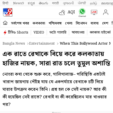
हिन्दी 
News9
ಕನ್ನಡ
తెలుగు
मराठी
ગુજરાતી
ਪੰਜਾਬੀ
தமிழ்
മലയാള
AQI
সর্বশেষ খবর
কলকাতা
পশ্চিমবঙ্গ
খেলা
বিনোদন
ব্যবসা
দেশ
ব
টিভি৯ Shorts
VIDEO
ফটো গ্যালারি
আবহাওয়া
কলকাতা হাইকোর্ট
Bangla News
Entertainment
When This Bollywood Actor Ma
এক রাতে রেখাকে বিয়ে করে কলকাতায়
হাজির নায়ক, সারা রাত চলে তুমুল অশান্তি
নোংরা কথা থেকে শুরু করে, গালিগালাজ– পরিস্থিতি এতটাই
খারাপ জায়গায় পৌঁছে যায় যে একপর্যায়ে রেখাকে চটি দিয়ে
মারার উপক্রম করেন তিনি। প্রশ্ন হল কে সেই নায়ক? আর কী
কী হয়েছিল সেই রাতে? রেখাই বা কী করেছিলেন মার খাওয়ার
পর?