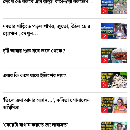
দেখে কে বলবে এটা রাস্তা! বাসিন্দারা বললেন...
মমতার গাড়িতে পড়ল পাথর, জুতো, উঠল চোর
স্লোগান , দেখুন...
বৃষ্টি আবার শুরু হবে কবে থেকে?
এবার কি কমে যাবে ইলিশের দাম?
'তিলোত্তমা আমার সন্তান...', কবিতা শোনালেন
অগ্নিমিত্রা
'মেয়েটা বাগান করতে ভালোবাসত'