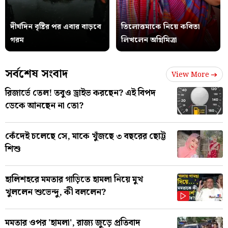
দীর্ঘদিন বৃষ্টির পর এবার বাড়বে
তিলোত্তমাকে নিয়ে কবিতা
গরম
লিখলেন অগ্নিমিত্রা
সর্বশেষ সংবাদ
View More
রিজার্ভে তেল! তবুও ড্রাইভ করছেন? এই বিপদ
ডেকে আনছেন না তো?
কেঁদেই চলেছে সে, মাকে খুঁজছে ৩ বছরের ছোট্ট
শিশু
হালিশহরে মমতার গাড়িতে হামলা নিয়ে মুখ
খুললেন শুভেন্দু, কী বললেন?
মমতার ওপর 'হামলা', রাজ্য জুড়ে প্রতিবাদ