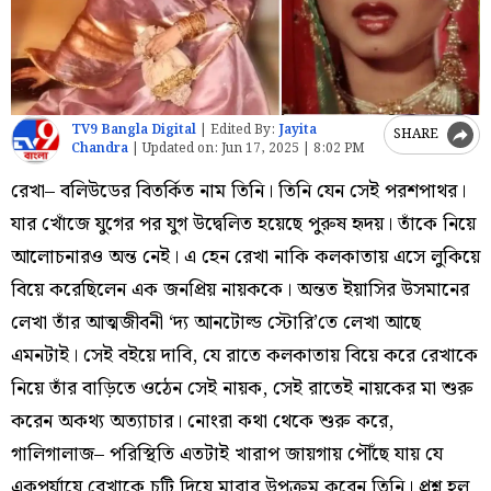
TV9 Bangla Digital
|
Edited By:
Jayita
SHARE
Chandra
|
Updated on:
Jun 17, 2025 | 8:02 PM
রেখা– বলিউডের বিতর্কিত নাম তিনি। তিনি যেন সেই পরশপাথর।
যার খোঁজে যুগের পর যুগ উদ্বেলিত হয়েছে পুরুষ হৃদয়। তাঁকে নিয়ে
আলোচনারও অন্ত নেই। এ হেন রেখা নাকি কলকাতায় এসে লুকিয়ে
বিয়ে করেছিলেন এক জনপ্রিয় নায়ককে। অন্তত ইয়াসির উসমানের
লেখা তাঁর আত্মজীবনী ‘দ্য আনটোল্ড স্টোরি’তে লেখা আছে
এমনটাই। সেই বইয়ে দাবি, যে রাতে কলকাতায় বিয়ে করে রেখাকে
নিয়ে তাঁর বাড়িতে ওঠেন সেই নায়ক, সেই রাতেই নায়কের মা শুরু
করেন অকথ্য অত্যাচার। নোংরা কথা থেকে শুরু করে,
গালিগালাজ– পরিস্থিতি এতটাই খারাপ জায়গায় পৌঁছে যায় যে
একপর্যায়ে রেখাকে চটি দিয়ে মারার উপক্রম করেন তিনি। প্রশ্ন হল