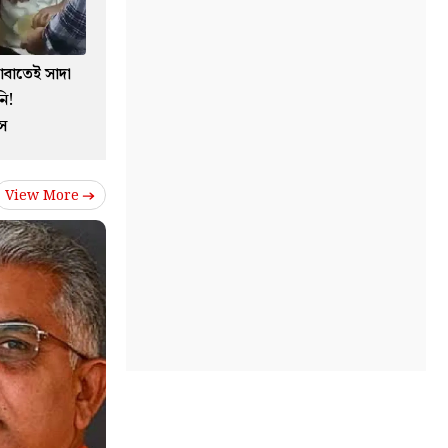
োবাতেই সাদা
ি!
ঁস
View More