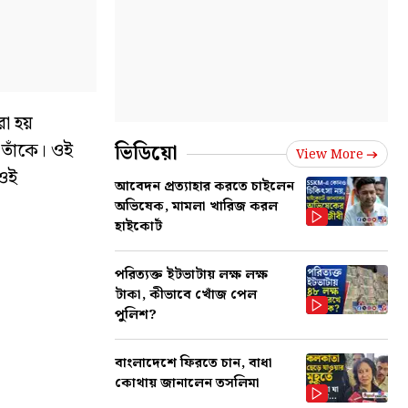
রা হয়
 তাঁকে। ওই
ভিডিয়ো
View More
 ওই
আবেদন প্রত্যাহার করতে চাইলেন
অভিষেক, মামলা খারিজ করল
হাইকোর্ট
পরিত্যক্ত ইটভাটায় লক্ষ লক্ষ
টাকা, কীভাবে খোঁজ পেল
পুলিশ?
বাংলাদেশে ফিরতে চান, বাধা
কোথায় জানালেন তসলিমা