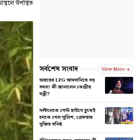
স্থলে উপস্থিত
সর্বশেষ সংবাদ
View More
ভারতের LPG আমদানিতে বড়
বদল! কী জানালেন কেন্দ্রীয়
মন্ত্রী?
সল্টলেকে গেস্ট হাউসে ঢুকেই
চমকে গেল পুলিশ, গ্রেফতার
সুজিত ঘনিষ্ঠ