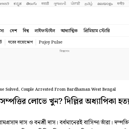
ews9
ಕನ್ನಡ
తెలుగు
मराठी
ગુજરાતી
ਪੰਜਾਬੀ
தமிழ்
മലയാളം
मनी9
বসা
দেশ
বিশ্ব
লাইফস্টাইল
আধ্যাত্মিক
প্রিমিয়াম স্টোরি
্ট
ঘরের বায়োস্কোপ
Pujoy Pulse
ase Solved, Couple Arrested From Bardhaman West Bengal
্তির লোভে খুন? দিল্লির অধ্যাপিকা হত্যা
সাদ দাস ও বনশ্রী দাস। বর্ধমানেরই বাসিন্দা তাঁরা। দম্পত