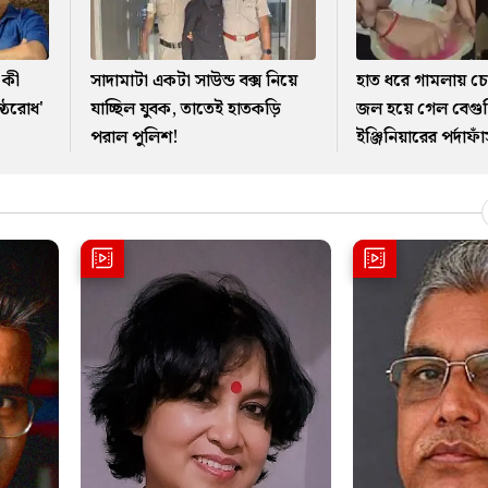
 কী
সাদামাটা একটা সাউন্ড বক্স নিয়ে
হাত ধরে গামলায় চ
্ঠরোধ'
যাচ্ছিল যুবক, তাতেই হাতকড়ি
জল হয়ে গেল বেগুন
পরাল পুলিশ!
ইঞ্জিনিয়ারের পর্দাফা