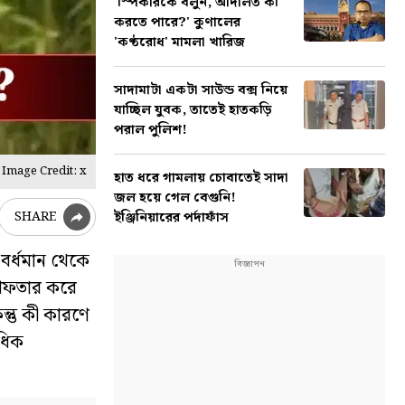
'স্পিকারকে বলুন, আদালত কী
করতে পারে?' কুণালের
'কণ্ঠরোধ' মামলা খারিজ
সাদামাটা একটা সাউন্ড বক্স নিয়ে
যাচ্ছিল যুবক, তাতেই হাতকড়ি
পরাল পুলিশ!
Image Credit: x
হাত ধরে গামলায় চোবাতেই সাদা
জল হয়ে গেল বেগুনি!
ইঞ্জিনিয়ারের পর্দাফাঁস
SHARE
 বর্ধমান থেকে
্রেফতার করে
ন্তু কী কারণে
াধিক