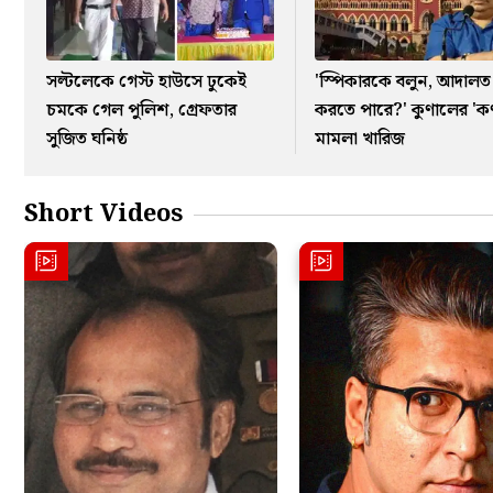
সল্টলেকে গেস্ট হাউসে ঢুকেই
'স্পিকারকে বলুন, আদালত
চমকে গেল পুলিশ, গ্রেফতার
করতে পারে?' কুণালের 'কণ
সুজিত ঘনিষ্ঠ
মামলা খারিজ
Short Videos