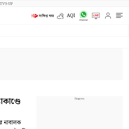
TV9-UP
AQI
কাণ্ডে
ির নাবালক