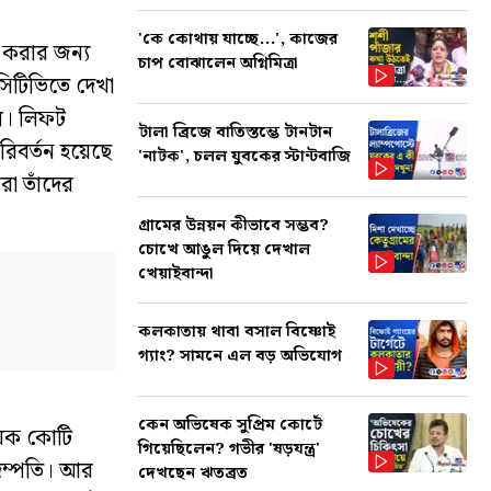
'কে কোথায় যাচ্ছে...', কাজের
দ করার জন্য
চাপ বোঝালেন অগ্নিমিত্রা
িসিটিভিতে দেখা
িল। লিফট
টালা ব্রিজে বাতিস্তম্ভে টানটান
পরিবর্তন হয়েছে
'নাটক', চলল যুবকের স্টান্টবাজি
রা তাঁদের
গ্রামের উন্নয়ন কীভাবে সম্ভব?
চোখে আঙুল দিয়ে দেখাল
খেয়াইবান্দা
কলকাতায় থাবা বসাল বিষ্ণোই
গ্যাং? সামনে এল বড় অভিযোগ
কেন অভিষেক সুপ্রিম কোর্টে
য়েক কোটি
গিয়েছিলেন? গভীর 'ষড়যন্ত্র'
 দম্পতি। আর
দেখছেন ঋতব্রত