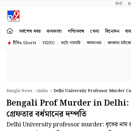
हिन्दी 
N
সর্বশেষ খবর
কলকাতা
পশ্চিমবঙ্গ
খেলা
বিনোদন
ব্য
টিভি৯ Shorts
VIDEO
ফটো গ্যালারি
আবহাওয়া
কলকাতা হাইকোর
Bangla News
India
Delhi University Professor Murder C
Bengali Prof Murder in Delhi: সম্পত
গ্রেফতার বর্ধমানের দম্পতি
Delhi University professor murder: ধৃতের নাম রামপ্র