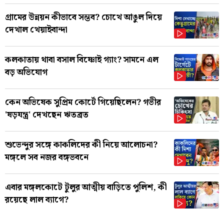
গ্রামের উন্নয়ন কীভাবে সম্ভব? চোখে আঙুল দিয়ে
দেখাল খেয়াইবান্দা
কলকাতায় থাবা বসাল বিষ্ণোই গ্যাং? সামনে এল
বড় অভিযোগ
কেন অভিষেক সুপ্রিম কোর্টে গিয়েছিলেন? গভীর
'ষড়যন্ত্র' দেখছেন ঋতব্রত
শুভেন্দুর সঙ্গে কাকলিদের কী নিয়ে আলোচনা?
মঙ্গলে সব নজর বঙ্গভবনে
এবার মঙ্গলকোটে টুলুর আত্মীয় বাড়িতে পুলিশ, কী
রয়েছে লাল ব্যাগে?