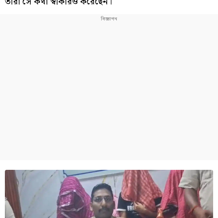
তাঁরা সে কথা স্বীকারও করেছেন।