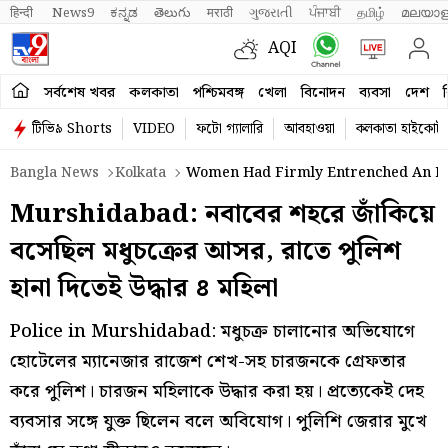
हिन्दी 
News9
ಕನ್ನಡ
తెలుగు
मराठी
ગુજરાતી
ਪੰਜਾਬੀ
தமிழ்
മലയാള
AQI
সর্বশেষ খবর
কলকাতা
পশ্চিমবঙ্গ
খেলা
বিনোদন
ব্যবসা
দেশ
ব
টিভি৯ Shorts
VIDEO
ফটো গ্যালারি
আবহাওয়া
কলকাতা হাইকোর্ট
Bangla News
Kolkata
Women Had Firmly Entrenched An Illic
Murshidabad: নবাবের শহরে জাঁকিয়ে
বসেছিল মধুচক্রের আসর, রাতে পুলিশ
হানা দিতেই উদ্ধার ৪ মহিলা
Police in Murshidabad: মধুচক্র চালানোর অভিযোগে
হোটেলের ম্যানেজার রাজেশ শেখ-সহ চারজনকে গ্রেফতার
করে পুলিশ। চারজন মহিলাকে উদ্ধার করা হয়। প্রত্যেকেই দেহ
ব্যবসার সঙ্গে যুক্ত ছিলেন বলে অবিযোগ। পুলিশি জেরার মুখে