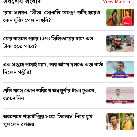
সর্বশেষ সংবাদ
View More
‘রাম’ সলমন, ‘সীতা’ সোনালি বেন্দ্রে! শুটিং হয়েও
কেন মুক্তি পেল না ছবি?
ফের বাড়তে পারে LPG সিলিন্ডারের দাম! কত
টাকা হতে পারে?
এক সপ্তাহ পরেই ম্যাচ, তার আগে দলকে কড়া বার্তা
দিলেন গম্ভীর!
প্রতি মাসে কোন তারিখে অন্নপূর্ণার টাকা ঢুকবে,
জেনে নিন
অবশেষে শ্যামৌপ্তির সঙ্গে 'ডিভোর্স' নিয়ে মুখ
খুললেন রণজয়