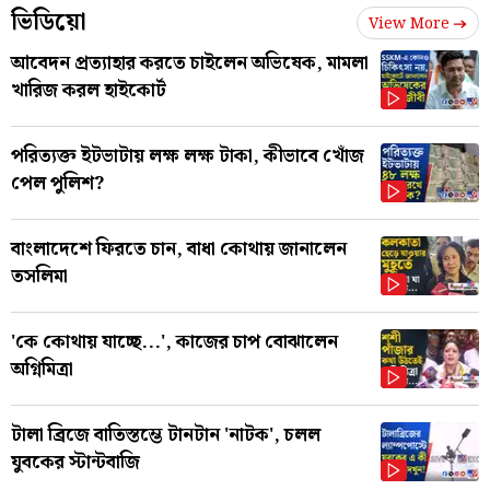
ভিডিয়ো
View More
আবেদন প্রত্যাহার করতে চাইলেন অভিষেক, মামলা
খারিজ করল হাইকোর্ট
পরিত্যক্ত ইটভাটায় লক্ষ লক্ষ টাকা, কীভাবে খোঁজ
পেল পুলিশ?
বাংলাদেশে ফিরতে চান, বাধা কোথায় জানালেন
তসলিমা
'কে কোথায় যাচ্ছে...', কাজের চাপ বোঝালেন
অগ্নিমিত্রা
টালা ব্রিজে বাতিস্তম্ভে টানটান 'নাটক', চলল
যুবকের স্টান্টবাজি