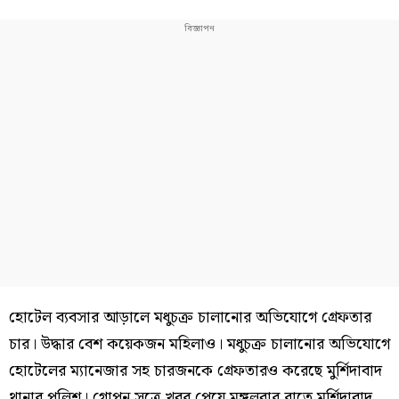
হোটেল ব্যবসার আড়ালে মধুচক্র চালানোর অভিযোগে গ্রেফতার
চার। উদ্ধার বেশ কয়েকজন মহিলাও। মধুচক্র চালানোর অভিযোগে
হোটেলের ম্যানেজার সহ চারজনকে গ্রেফতারও করেছে মুর্শিদাবাদ
থানার পুলিশ। গোপন সূত্রে খবর পেয়ে মঙ্গলবার রাতে মুর্শিদাবাদ