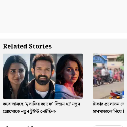
Related Stories
কবে আসছে 'মুসাফির ক্যাফে' সিজন ২? নতুন
টাকার প্রলোভন দে
প্রোমোতে নতুন টুইস্ট নেটফ্লিক
হাসপাতালে নিয়ে গিয়ে