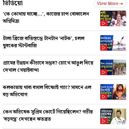
ভিডিয়ো
View More
'কে কোথায় যাচ্ছে...', কাজের চাপ বোঝালেন
অগ্নিমিত্রা
টালা ব্রিজে বাতিস্তম্ভে টানটান 'নাটক', চলল
যুবকের স্টান্টবাজি
গ্রামের উন্নয়ন কীভাবে সম্ভব? চোখে আঙুল দিয়ে
দেখাল খেয়াইবান্দা
কলকাতায় থাবা বসাল বিষ্ণোই গ্যাং? সামনে এল
বড় অভিযোগ
কেন অভিষেক সুপ্রিম কোর্টে গিয়েছিলেন? গভীর
'ষড়যন্ত্র' দেখছেন ঋতব্রত