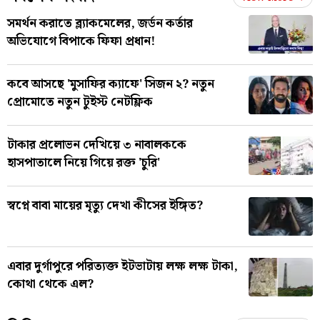
সমর্থন করাতে ব্ল্যাকমেলের, জর্ডন কর্তার
অভিযোগে বিপাকে ফিফা প্রধান!
কবে আসছে 'মুসাফির ক্যাফে' সিজন ২? নতুন
প্রোমোতে নতুন টুইস্ট নেটফ্লিক
টাকার প্রলোভন দেখিয়ে ৩ নাবালককে
হাসপাতালে নিয়ে গিয়ে রক্ত 'চুরি'
স্বপ্নে বাবা মায়ের মৃত্যু দেখা কীসের ইঙ্গিত?
এবার দুর্গাপুরে পরিত্যক্ত ইটভাটায় লক্ষ লক্ষ টাকা,
কোথা থেকে এল?