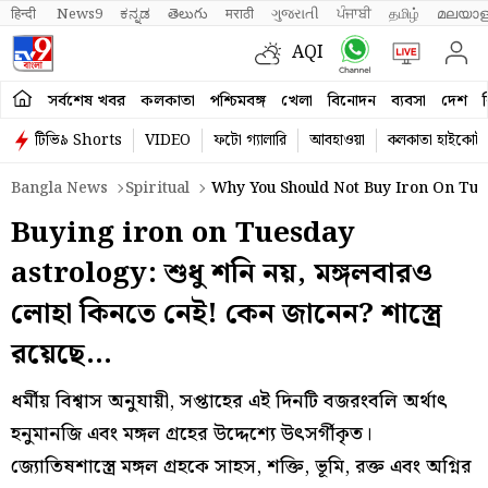
हिन्दी 
News9
ಕನ್ನಡ
తెలుగు
मराठी
ગુજરાતી
ਪੰਜਾਬੀ
தமிழ்
മലയാള
AQI
সর্বশেষ খবর
কলকাতা
পশ্চিমবঙ্গ
খেলা
বিনোদন
ব্যবসা
দেশ
ব
টিভি৯ Shorts
VIDEO
ফটো গ্যালারি
আবহাওয়া
কলকাতা হাইকোর্ট
Bangla News
Spiritual
Why You Should Not Buy Iron On Tue
Buying iron on Tuesday
astrology: শুধু শনি নয়, মঙ্গলবারও
লোহা কিনতে নেই! কেন জানেন? শাস্ত্রে
রয়েছে…
ধর্মীয় বিশ্বাস অনুযায়ী, সপ্তাহের এই দিনটি বজরংবলি অর্থাৎ
হনুমানজি এবং মঙ্গল গ্রহের উদ্দেশ্যে উৎসর্গীকৃত।
জ্যোতিষশাস্ত্রে মঙ্গল গ্রহকে সাহস, শক্তি, ভূমি, রক্ত এবং অগ্নির