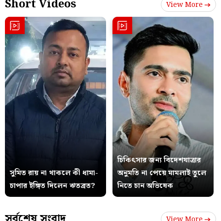
Short Videos
View More
চিকিৎসার জন্য বিদেশযাত্রার
সুমিত রায় না থাকলে কী ধামা-
অনুমতি না পেয়ে মামলাই তুলে
চাপার ইঙ্গিত দিলেন ঋতব্রত?
নিতে চান অভিষেক
সর্বশেষ সংবাদ
View More