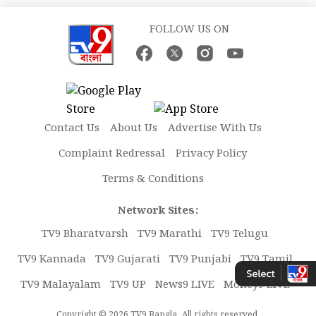
FOLLOW US ON
Contact Us
About Us
Advertise With Us
Complaint Redressal
Privacy Policy
Terms & Conditions
Network Sites:
TV9 Bharatvarsh
TV9 Marathi
TV9 Telugu
TV9 Kannada
TV9 Gujarati
TV9 Punjabi
TV9 Tamil
TV9 Malayalam
TV9 UP
News9 LIVE
Money9 LIVE
Copyright © 2026 TV9 Bangla. All rights reserved.